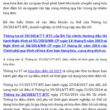
mua hóa đơn do cơ quan thuế phát hành khi muốn chuyển sang hóa
đơn điện tử và nguyên tắc lập cùng những quy tắc trong ủy nhiệm
hóa đơn.
Để tìm hiểu thêm về các điều khoản cụ thể của
Thông tư
39/2014/TT-BTC
, doanh nghiệp có thể truy cập vào địa chỉ:
Thông tư số
39
/2014/TT-BTC của Bộ Tài chính: Hướng dẫn thi
hành Nghị định số 51/2010/NĐ-CP ngày 14 tháng 5 năm 2010 và
Nghị định số 04/2014/NĐ-CP ngày 17 tháng 01 năm 2014 của
Chính phủ quy định về hóa đơn bán hàng hóa, cung ứng dịch vụ
4. Công văn 4: Thông tư 37/2017/TT-BTC điều chỉnh về thời gian sử dụng
hóa đơn
Thông tư 37 về
hóa đơn điện tử 2017
là công văn thứ tư được ban
hành gần đây có sự điều chỉnh về thời gian sử dụng hóa đơn điện tử.
Thông tư 37/2017/TT-BTC ban hành ngày 27/04/2017 sửa đổi, bổ
sung một số điều ở Thông tư 39/2014/TT-BTC ngày 31/03/2014 và
Thông tư 26/2015/TT-BTC
ngày 27/02/2015 của Bộ Tài chính.
Thông tư điều chỉnh chủ yếu về thời gian doanh nghiệp có thể sử
dụng hóa đơn giá trị gia tăng nói chung và hóa đơn điện tử nói riêng
nhanh hơn, đồng nghĩa là kế toán cần thực hiện chủ động nhanh