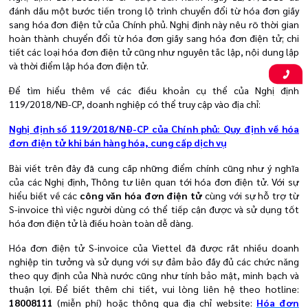
đánh dấu một bước tiến trong lộ trình chuyển đổi từ hóa đơn giấy
sang hóa đơn điện tử của Chính phủ. Nghị định này nêu rõ thời gian
hoàn thành chuyển đổi từ hóa đơn giấy sang hóa đơn điện tử; chi
tiết các loại hóa đơn điện tử cũng như nguyên tắc lập, nội dung lập
và thời điểm lập hóa đơn điện tử.
Để tìm hiểu thêm về các điều khoản cụ thể của
Nghị định
119/2018/NĐ-CP
, doanh nghiệp có thể truy cập vào địa chỉ:
Nghị định số 119/2018/NĐ-CP của Chính phủ: Quy định về hóa
đơn điện tử khi bán hàng hóa, cung cấp dịch vụ
Bài viết trên đây đã cung cấp những điểm chính cũng như ý nghĩa
của các Nghị định, Thông tư liên quan tới hóa đơn điện tử. Với sự
hiểu biết về các
công văn hóa đơn điện tử
cùng với sự hỗ trợ từ
S-invoice
thì việc người dùng có thể tiếp cận được và sử dụng tốt
hóa đơn điện tử là điều hoàn toàn dễ dàng.
Hóa đơn điện tử S-invoice của Viettel đã được rất nhiều doanh
nghiệp tin tưởng và sử dụng với sự đảm bảo đầy đủ các chức năng
theo quy định của Nhà nước cũng như tính bảo mật, minh bạch và
thuận lợi.
Để biết thêm chi tiết, vui lòng liên hệ theo hotline:
18008111
(miễn phí) hoặc thông qua địa chỉ website:
Hóa đơn