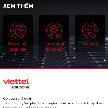
XEM THÊM
Mạng lưới
Giải thưởng
Dấu ấn
toàn cầu
tiêu biểu
Cơ quan chủ quản:
Tổng Công ty Giải pháp Doanh nghiệp Viettel – Chi nhánh Tập đoàn
Công nghiệp – Viễn thông Quân đội.