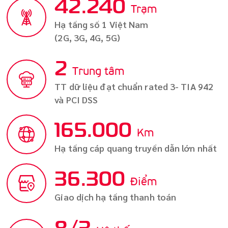
55.040
Trạm
Hạ tầng số 1 Việt Nam
(2G, 3G, 4G, 5G)
3
Trung tâm
TT dữ liệu đạt chuẩn rated 3- TIA 942
và PCI DSS
215.000
Km
Hạ tầng cáp quang truyền dẫn lớn nhất
46.750
Điểm
Giao dịch hạ tầng thanh toán
11
/
3