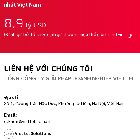
nhất Việt Nam
8,9
Tỷ USD
(Đánh giá bởi tổ chức định giá thương hiệu thế giới Brand Finance)
LIÊN HỆ VỚI CHÚNG TÔI
TỔNG CÔNG TY GIẢI PHÁP DOANH NGHIỆP VIETTEL
Địa chỉ:
Số 1, đường Trần Hữu Dực, Phường Từ Liêm, Hà Nội, Việt Nam
Email:
cskhdn@viettel.com.vn
Viettel Solutions