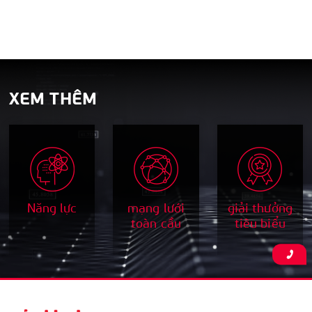
XEM THÊM
Năng lực
mạng lưới
giải thưởng
toàn cầu
tiêu biểu