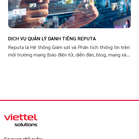
DỊCH VỤ QUẢN LÝ DANH TIẾNG REPUTA
Reputa là Hệ thống Giám sát và Phân tích thông tin trên
môi trường mạng (báo điện tử, diễn đàn, blog, mạng xã
hội: Facebook, Instagram, các kênh video Youtube...
v.v…) ứng dụng các công nghệ trí tuệ nhân tạo tiên tiến
nhất nhằm nắm bắt đến từng cá thể người dùng
Internet.
Cơ quan chủ quản: