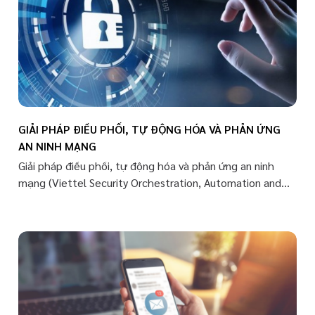
GIẢI PHÁP ĐIỀU PHỐI, TỰ ĐỘNG HÓA VÀ PHẢN ỨNG
AN NINH MẠNG
Giải pháp điều phối, tự động hóa và phản ứng an ninh
mạng (Viettel Security Orchestration, Automation and
Response) là giải pháp tương tác, tích hợp với các hệ
thống đảm bảo ATTT và quản lý vận hành khác trong hệ
thống thông tin, thu thập dữ liệu về các mối đe dọa bảo
mật từ nhiều nguồn và phản ứng với các sự cố ATTT ở
mức thấp mà không cần sự trợ giúp của con người. Giúp
tối ưu nguồn lực và nâng cao hiệu quả việc giám sát xử lý
sự cố ATTT.