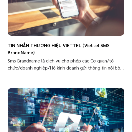
TIN NHẮN THƯƠNG HIỆU VIETTEL (Viettel SMS
BrandName)
Sms Brandname là dịch vụ cho phép các Cơ quan/tổ
chức/doanh nghiệp/Hộ kinh doanh gửi thông tin nội bộ,
tin nhắn chăm sóc khách hàng hoặc quảng cáo bằng
cách gửi tin nhắn trực tiếp tới các thuê bao di động của
các doanh nghiệp viễn thông bằng hình thức hiển thị
thương hiệu (tên định danh) từ người gửi thay cho tin
nhắn bằng đầu số.