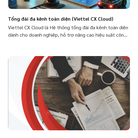
Tổng đài đa kênh toàn diện (Viettel CX Cloud)
Viettel CX Cloud là Hệ thống tổng đài đa kênh toàn diện
dành cho doanh nghiệp, hỗ trợ nâng cao hiệu suất công
việc của nhân viên và giảm chi phí hoạt động cho doanh
nghiệp; Hỗ trợ doanh nghiệp xây dựng, quản lý, vận hành
bộ máy chăm sóc khách hàng/Bán hàng tập trung; Đảm
bảo quản lý con người, quy trình nghiệp vụ, chất lượng
chuyên môn để từ đó đánh giá được hiệu quả hoạt động
của bộ máy Chăm sóc khách hàng/Bán hàng. Truy cập
Website trải nghiệm Viettel CX Cloud tại đây.