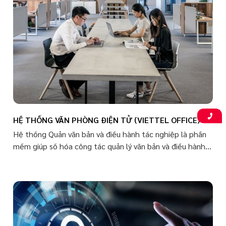
kiệm, đáp ứng trên nhiều lĩnh vực và loại ứng dụng khác
nhau. .
HỆ THỐNG VĂN PHÒNG ĐIỆN TỬ (VIETTEL OFFICE)
Hệ thống Quản văn bản và điều hành tác nghiệp là phần
mềm giúp số hóa công tác quản lý văn bản và điều hành
tác nghiệp, cung cấp các tính năng hỗ trợ hoạt động, tự
động quản lý quy trình nghiệp vụ văn phòng với hiệu quả
công việc cao: Quản lý, xử lý văn bản đến và đi Xử lý, giải
quyết công việc thông qua hồ sơ công việc Khai thác,
trao đổi thông tin trong nội bộ đơn vị và với bên ngoài,
đảm bảo tính an toàn, bảo mật.