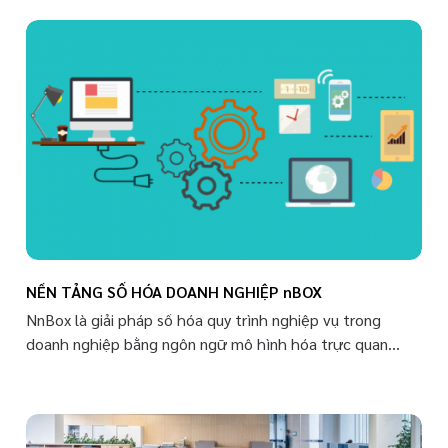
tích (Analytics) nhằm tăng cường tự động hóa cho các
quy trình trong doanh nghiệp với khả năng tự suy nghĩ,
tự học và tự thích nghi.
NỀN TẢNG SỐ HÓA DOANH NGHIỆP nBOX
NnBox là giải pháp số hóa quy trình nghiệp vụ trong
doanh nghiệp bằng ngôn ngữ mô hình hóa trực quan
BPMN (Business Process Modeling Notation) được xây
dựng trên nền tảng cấu hình ứng dụng (Lowcode/Self
Service) giúp doanh nghiệp xây dựng và làm chủ các ứng
dụng phần mềm một cách nhanh chóng, hiệu quả, tiết