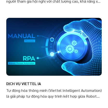
người tham gia hội nghị với chất lượng cao, khả năng xử
lý âm thanh và hình ảnh ổn định, tối ưu băng thông, an
toàn, bảo mật. Chi tiết catalog tại đây
DỊCH VỤ VIETTEL IA
Tự động hóa thông minh (Viettel Intelligent Automation)
là giải pháp tự động hóa quy trình kết hợp giữa Robot
phần mềm (RPA) và các công nghệ tiên tiến khác như trí
tuệ nhân tạo (AI), nhận diện ký tự quang học (OCR), phân