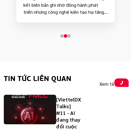
động Thế giới MWC
kết biên bản ghi nhớ đồng hành phát
2023
triển những công nghệ kiến tạo hạ tầng
số của tương lai.
TIN TỨC LIÊN QUAN
Xem tất cả →
[ViettelDX
Talks]
#11 - AI
đang thay
đổi cuộc