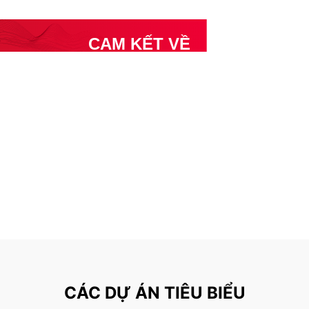
CAM KẾT VỀ
TRÁCH NHIỆM
TẬP ĐOÀN
Viettel cam kết tái đầu tư lại cho xã hội thông qua việc
gắn kết các hoạt động sản xuất kinh doanh với các hoạt
động xã hội, hoạt động nhân đạo. Trong kỷ nguyên 4.0,
trách nhiệm xã hội của Viettel là việc sát cánh cùng nhiều
đơn vị, tổ chức tạo ra cơ hội phát triển công nghệ đột
phá, chung sức vì một Việt Nam hùng cường.
CÁC DỰ ÁN TIÊU BIỂU