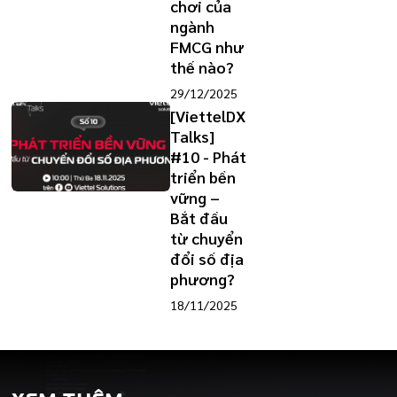
chơi của
ngành
FMCG như
thế nào?
29/12/2025
[ViettelDX
Talks]
#10 - Phát
triển bền
vững –
Bắt đầu
từ chuyển
đổi số địa
phương?
18/11/2025