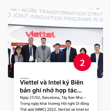
2
Viettel và Intel ký Biên
bản ghi nhớ hợp tác
phát triển công nghệ hạ
Ngày 27/02, Barcelona, Tây Ban Nha –
Trong ngày khai trương Hội nghị Di động
tầng số tại Hội nghị Di
Thế giới (MWC) 2023, Viettel và Intel ký