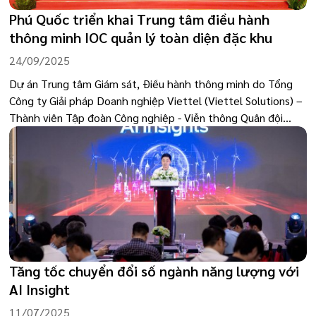
Phú Quốc triển khai Trung tâm điều hành
thông minh IOC quản lý toàn diện đặc khu
24/09/2025
Dự án Trung tâm Giám sát, Điều hành thông minh do Tổng
Công ty Giải pháp Doanh nghiệp Viettel (Viettel Solutions) –
Thành viên Tập đoàn Công nghiệp - Viễn thông Quân đội
(Viettel) triển khai đã được khởi công ngày 24/09/2025 tại
Phú Quốc cùng với 9 dự án trọng điểm khác, kỳ vọng đưa
thành phố đảo vươn lên trở thành đô thị thông minh tiên
phong trong khu vực.
Tăng tốc chuyển đổi số ngành năng lượng với
AI Insight
11/07/2025