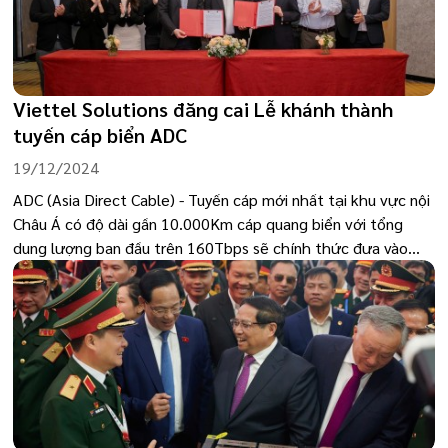
sản phẩm xuất sắc được Tập đoàn Công nghiệp - Viễn thông
Quân đội (Viettel) giới thiệu tại triển lãm.
Viettel Solutions đăng cai Lễ khánh thành
tuyến cáp biển ADC
19/12/2024
ADC (Asia Direct Cable) - Tuyến cáp mới nhất tại khu vực nội
Châu Á có độ dài gần 10.000Km cáp quang biển với tổng
dung lượng ban đầu trên 160Tbps sẽ chính thức đưa vào
khai thác vào ngày 19/12/2024.