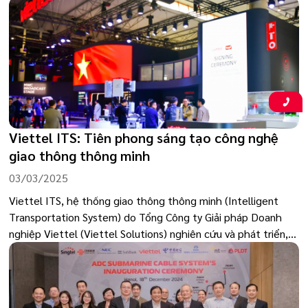
được xướng tên tại IT World Awards 2025, đồng thời đều
giành danh hiệu “Best of Category” – khẳng định bước tiến
nổi bật của trí tuệ Việt trên sân khấu công nghệ toàn cầu.
Viettel ITS: Tiên phong sáng tạo công nghệ
giao thông thông minh
03/03/2025
Viettel ITS, hệ thống giao thông thông minh (Intelligent
Transportation System) do Tổng Công ty Giải pháp Doanh
nghiệp Viettel (Viettel Solutions) nghiên cứu và phát triển,
đã thu hút sự chú ý tại Hội nghị Di động thế giới 2025 (MWC
Barcelona) diễn ra từ ngày 3/3/2025 đến 6/3/2025 tại
Barcelona, Tây Ban Nha. Sự kiện này quy tụ các tập đoàn
công nghệ hàng đầu toàn cầu và Viettel ITS là một trong 22