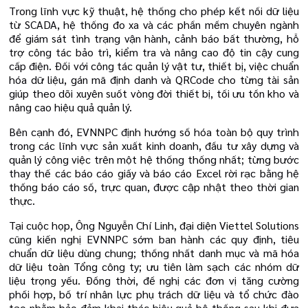
Trong lĩnh vực kỹ thuật, hệ thống cho phép kết nối dữ liệu
từ SCADA, hệ thống đo xa và các phần mềm chuyên ngành
để giám sát tình trạng vận hành, cảnh báo bất thường, hỗ
trợ công tác bảo trì, kiểm tra và nâng cao độ tin cậy cung
cấp điện. Đối với công tác quản lý vật tư, thiết bị, việc chuẩn
hóa dữ liệu, gán mã định danh và QRCode cho từng tài sản
giúp theo dõi xuyên suốt vòng đời thiết bị, tối ưu tồn kho và
nâng cao hiệu quả quản lý.
Bên cạnh đó, EVNNPC định hướng số hóa toàn bộ quy trình
trong các lĩnh vực sản xuất kinh doanh, đầu tư xây dựng và
quản lý công việc trên một hệ thống thống nhất; từng bước
thay thế các báo cáo giấy và báo cáo Excel rời rạc bằng hệ
thống báo cáo số, trực quan, được cập nhật theo thời gian
thực.
Tại cuộc họp, Ông Nguyễn Chí Linh, đại diện Viettel Solutions
cũng kiến nghị EVNNPC sớm ban hành các quy định, tiêu
chuẩn dữ liệu dùng chung; thống nhất danh mục và mã hóa
dữ liệu toàn Tổng công ty; ưu tiên làm sạch các nhóm dữ
liệu trọng yếu. Đồng thời, đề nghị các đơn vị tăng cường
phối hợp, bố trí nhân lực phụ trách dữ liệu và tổ chức đào
tạo nhằm bảo đảm khai thác hiệu quả hệ thống sau khi đưa