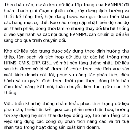
Theo báo cáo, dự án kho dữ liệu tập trung của EVNNPC đã
hoàn thành giai đoạn nghiên cứu, xây dựng định hướng và
thiết kế tổng thể, hiện đang bước vào giai đoạn triển khai
các hạng mục cụ thể. Báo cáo cũng cập nhật tiến độ các dự
án thành phần, đồng thời làm rõ những thay đổi khi hệ thống
đi vào vận hành và các nội dung EVNNPC cần chuẩn bị để sẵn
sàng cho quá trình chuyển đổi.
Kho dữ liệu tập trung được xây dựng theo định hướng thu
thập, làm sạch và tích hợp dữ liệu từ các hệ thống như
HRMS, CMIS, ERP, GIS… về một nền tảng thống nhất. Dữ liệu
sau khi được xử lý sẽ được tổ chức theo các lĩnh vực sản
xuất kinh doanh cốt lõi, phục vụ công tác phân tích, điều
hành và ra quyết định theo thời gian thực, đồng thời bảo
đảm khả năng kết nối, luân chuyển liên tục giữa các hệ
thống.
Việc triển khai hệ thống nhằm khắc phục tình trạng dữ liệu
phân tán, thiếu liên kết giữa các phần mềm hiện hữu, hướng
tới xây dựng hệ sinh thái dữ liệu đồng bộ, tạo nền tảng cho
việc ứng dụng các công cụ phân tích nâng cao và trí tuệ
nhân tạo trong hoạt động sản xuất kinh doanh.