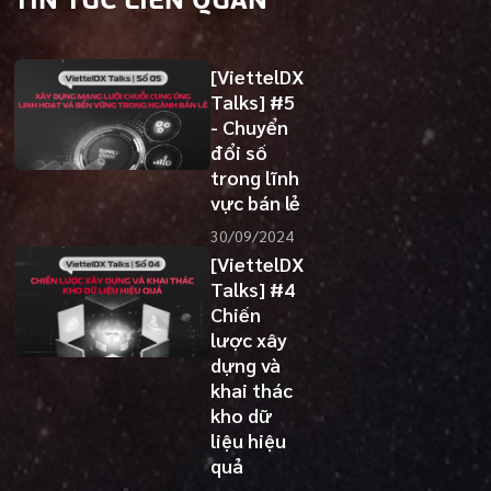
[ViettelDX
Talks] #5
- Chuyển
đổi số
trong lĩnh
vực bán lẻ
30/09/2024
[ViettelDX
Talks] #4
Chiến
lược xây
dựng và
khai thác
kho dữ
liệu hiệu
quả