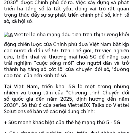
2030” được Chính phủ đề ra. Việc xây dựng và phát
triển hạ tầng số là tất yếu, đóng vai trò rất quan
trọng thúc đẩy sự sự phát triển chính phủ số, kinh tế
số, xã hội số.
Viettel là nhà mạng đầu tiên trên thị trường khởi
động chiến lược của Chính phủ đưa Việt Nam bắt kịp
các nước đi đầu về 5G trên Thế giới, từ việc nghiên
cứu, triển khai và thương mại hoá 5G để nâng cao
trải nghiệm "cuộc sống mới" cho người dân và trở
thành hạ tầng số cốt lõi của chuyển đổi số, 'đường
cao tốc' của nền kinh tế số.
Tại Việt Nam, triển khai 5G là một trong những
nhiệm vụ trọng tâm của “Chương trình Chuyển đổi
số quốc gia đến năm 2025, định hướng đến năm
2030”. Số thứ 6 của series ViettelDX Talks do Viettel
Solutions sẽ bàn về các nội dung chính:
+ Sức mạnh khác biệt của thế hệ mạng thứ 5 - 5G
+ Câu chuyện về nghiên cứu, triển khai thành công