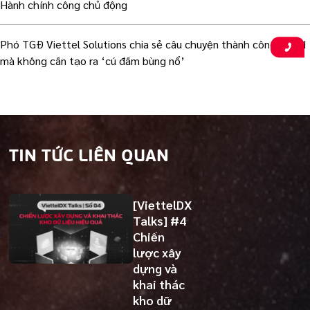
Hành chính công chủ động
Phó TGĐ Viettel Solutions chia sẻ câu chuyện thành công với AI
mà không cần tạo ra ‘cú đấm bùng nổ’
TIN TỨC LIÊN QUAN
[ViettelDX
Talks] #4
Chiến
lược xây
dựng và
khai thác
kho dữ