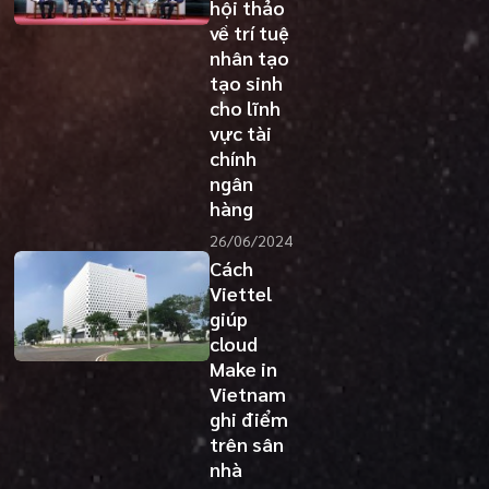
hội thảo
về trí tuệ
nhân tạo
tạo sinh
cho lĩnh
vực tài
chính
ngân
hàng
26/06/2024
Cách
Viettel
giúp
cloud
Make in
Vietnam
ghi điểm
trên sân
nhà