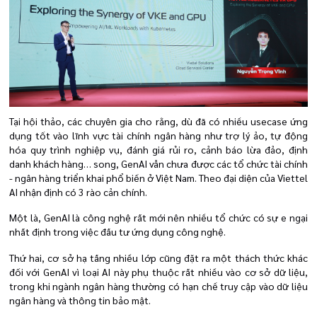
Tại hội thảo, các chuyên gia cho rằng, dù đã có nhiều usecase ứng
dụng tốt vào lĩnh vực tài chính ngân hàng như trợ lý ảo, tự động
hóa quy trình nghiệp vụ, đánh giá rủi ro, cảnh báo lừa đảo, định
danh khách hàng… song, GenAI vẫn chưa được các tổ chức tài chính
- ngân hàng triển khai phổ biến ở Việt Nam. Theo đại diện của Viettel
AI nhận định có 3 rào cản chính.
Một là, GenAI là công nghệ rất mới nên nhiều tổ chức có sự e ngại
nhất định trong việc đầu tư ứng dụng công nghệ.
Thứ hai, cơ sở hạ tầng nhiều lớp cũng đặt ra một thách thức khác
đối với GenAI vì loại AI này phụ thuộc rất nhiều vào cơ sở dữ liệu,
trong khi ngành ngân hàng thường có hạn chế truy cập vào dữ liệu
ngân hàng và thông tin bảo mật.