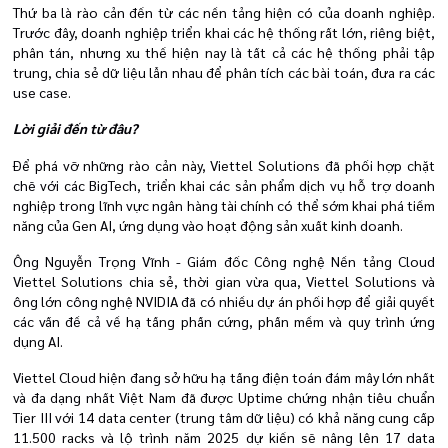
Thứ ba là rào cản đến từ các nền tảng hiện có của doanh nghiệp.
Trước đây, doanh nghiệp triển khai các hệ thống rất lớn, riêng biệt,
phân tán, nhưng xu thế hiện nay là tất cả các hệ thống phải tập
trung, chia sẻ dữ liệu lẫn nhau để phân tích các bài toán, đưa ra các
use case.
Lời giải đến từ đâu?
Để phá vỡ những rào cản này, Viettel Solutions đã phối hợp chặt
chẽ với các BigTech, triển khai các sản phẩm dịch vụ hỗ trợ doanh
nghiệp trong lĩnh vực ngân hàng tài chính có thể sớm khai phá tiềm
năng của Gen AI, ứng dụng vào hoạt động sản xuất kinh doanh.
Ông Nguyễn Trọng Vĩnh - Giám đốc Công nghệ Nền tảng Cloud
Viettel Solutions chia sẻ, thời gian vừa qua, Viettel Solutions và
ông lớn công nghệ NVIDIA đã có nhiều dự án phối hợp để giải quyết
các vấn đề cả về hạ tầng phần cứng, phần mềm và quy trình ứng
dụng AI.
Viettel Cloud hiện đang sở hữu hạ tầng điện toán đám mây lớn nhất
và đa dạng nhất Việt Nam đã được Uptime chứng nhận tiêu chuẩn
Tier III với 14 data center (trung tâm dữ liệu) có khả năng cung cấp
11.500 racks và lộ trình năm 2025 dự kiến sẽ nâng lên 17 data