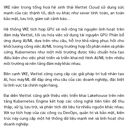
VKE nằm trong tổng hoà hệ sinh thái Viettel Cloud sử dụng sức
mạnh của các thành tố, dịch vụ khác như sever tính toán, an toàn
bảo mật, lưu trữ, giám sát cảnh báo…
Hệ thống VKE tích hợp GPU sẽ mở rộng tài nguyên linh hoạt trên
đám mây Viettel, tối ưu hóa việc sử dụng tài nguyên GPU: Phân bổ
ứng dụng AI/ML dựa trên nhu cầu, hỗ trợ khả năng phục hồi cho
khối lượng công việc AI/ML trong trường hợp lỗi phần mềm và phần
cứng. Kubernetes như một môi trường được tiêu chuẩn hóa tạo
điều kiện cho việc phát triển và triển khai mô hình AI/ML trên nhiều
môi trường và nền tảng đám mây khác nhau.
Bên cạnh VKE, Viettel cũng cung cấp các giải pháp trí tuệ nhân tạo
AI, học máy ML để đáp ứng nhu cầu của các doanh nghiệp, đặc biệt
là lĩnh vực tài chính ngân hàng.
Đại diện Viettel cũng giới thiệu việc triển khai Lakehouse trên nền
tảng Kubernetes Engine kết hợp các công nghệ tiên tiến để thu
thập, xử lý, lưu trữ, và phân tích dữ liệu từ nhiều nguồn khác nhau.
Với sự tích hợp của các công cụ DevOps, quản trị và bảo mật, kiến
trúc này cung cấp một hệ thống dữ liệu mạnh mẽ và linh hoạt cho
doanh nghiệp.