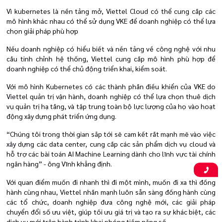
Vì kubernetes là nền tảng mở, Viettel Cloud có thể cung cấp các
mô hình khác nhau có thể sử dụng VKE để doanh nghiệp có thể lựa
chọn giải pháp phù hợp
Nếu doanh nghiệp có hiểu biết và nền tảng về công nghệ với nhu
cầu tinh chỉnh hệ thống, Viettel cung cấp mô hình phù hợp để
doanh nghiệp có thể chủ động triển khai, kiểm soát.
Với mô hình Kubernetes có các thành phần điều khiển của VKE do
Viettel quản trị vận hành, doanh nghiệp có thể lựa chọn thuê dịch
vụ quản trị hạ tầng, và tập trung toàn bộ lực lượng của họ vào hoạt
động xây dựng phát triển ứng dụng.
“Chúng tôi trong thời gian sắp tới sẽ cam kết rất mạnh mẽ vào việc
xây dựng các data center, cung cấp các sản phẩm dịch vụ cloud và
hỗ trợ các bài toán AI Machine Learning dành cho lĩnh vực tài chính
ngân hàng” - ông Vĩnh khẳng định.
Với quan điểm muốn đi nhanh thì đi một mình, muốn đi xa thì đồng
hành cùng nhau, Viettel nhấn mạnh luôn sẵn sàng đồng hành cùng
các tổ chức, doanh nghiệp đưa công nghệ mới, các giải pháp
chuyển đổi số ưu việt, giúp tối ưu giá trị và tạo ra sự khác biệt, các
dịch vụ mới trên hành trình khai phóng tiềm năng số.