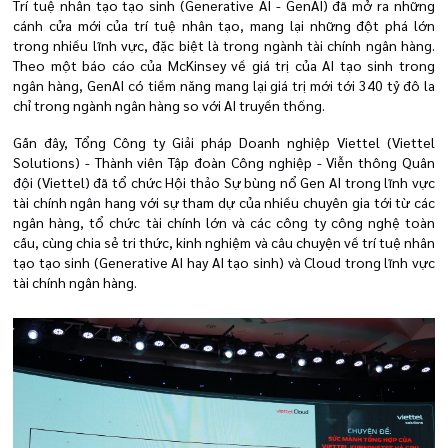
Trí tuệ nhân tạo tạo sinh (Generative AI - GenAI) đã mở ra những
cánh cửa mới của trí tuệ nhân tạo, mang lại những đột phá lớn
trong nhiều lĩnh vực, đặc biệt là trong ngành tài chính ngân hàng.
Theo một báo cáo của McKinsey về giá trị của AI tạo sinh trong
ngân hàng, GenAI có tiềm năng mang lại giá trị mới tới 340 tỷ đô la
chỉ trong ngành ngân hàng so với AI truyền thống.
Gần đây, Tổng Công ty Giải pháp Doanh nghiệp Viettel (Viettel
Solutions) - Thành viên Tập đoàn Công nghiệp - Viễn thông Quân
đội (Viettel) đã tổ chức Hội thảo Sự bùng nổ Gen AI trong lĩnh vực
tài chính ngân hang với sự tham dự của nhiều chuyên gia tới từ các
ngân hàng, tổ chức tài chính lớn và các công ty công nghệ toàn
cầu, cùng chia sẻ tri thức, kinh nghiệm và câu chuyện về trí tuệ nhân
tạo tạo sinh (Generative AI hay AI tạo sinh) và Cloud trong lĩnh vực
tài chính ngân hàng.