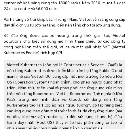
center với khả năng cung cấp 18000 racks. Năm 2030, mục tiêu đạt
24 data center và 36.000 racks.
Với hạ tầng số trải khắp Bắc - Trung - Nam, Viettel sẵn sàng cung cấp
đầy đủ dịch vụ từ lớp hạ tầng, đến nền tảng cho tới lớp ứng dụng.
Để đáp ứng được các xu hướng trong thời gian tới, Viettel
Solutions cho biết sử dụng mô hình tham chiếu từ các công ty
công nghệ lớn trên thế giới, và đã ra mắt giải pháp VKE (Viettel
Kubernetes Engine) tích hợp GPU.
Viettel Kubernetes (còn gọi là Container as a Service - CaaS) là
nền tảng Kubernetes được triển khai trên hạ tầng Public Cloud
mạnh mẽ của Viettel IDC, cung cấp một môi trường ảo hóa ở lớp
OS (Operation System) hoàn chỉnh, cho phép người dùng phát
triển, kiểm thử, triển khai và phân phối các ứng dụng của mình
trên nền tảng Kubernetes. Viettel Kubernetes định nghĩa ở lớp
PaaS trong mô hình dịch vụ Cloud, sử dụng nền tảng
Kurbenetes tạo ra 1 lớp ảo hóa “trừu tượng”, cô lập riêng biệt
các ứng dụng, bao gồm mọi thứ cần thiết để chạy ứng dụng (mã
nguồn, các thư viện runtime, …) đều sử dụng chung hệ điều
hành duy nhất (Host OS) thay vì ảo hóa phần cứng và tạo ra
nhiều máy chủ ảo chứa nhiều phiên bản OS khác nhau.