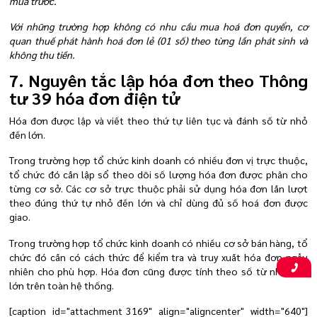
mua trước.
Với những trường hợp không có nhu cầu mua hoá đơn quyển, cơ
quan thuế phát hành hoá đơn lẻ (01 số) theo từng lần phát sinh và
không thu tiền.
7. Nguyên tắc lập hóa đơn theo Thông
tư 39 hóa đơn điện tử
Hóa đơn được lập và viết theo thứ tự liên tục và đánh số từ nhỏ
đến lớn.
Trong trường hợp tổ chức kinh doanh có nhiều đơn vị trực thuộc,
tổ chức đó cần lập sổ theo dõi số lượng hóa đơn được phân cho
từng cơ sở. Các cơ sở trực thuộc phải sử dụng hóa đơn lần lượt
theo đúng thứ tự nhỏ đến lớn và chỉ dùng đủ số hoá đơn được
giao.
Trong trường hợp tổ chức kinh doanh có nhiều cơ sở bán hàng, tổ
chức đó cần có cách thức để kiểm tra và truy xuất hóa đơn ngẫu
nhiên cho phù hợp. Hóa đơn cũng được tính theo số từ nhỏ đến
lớn trên toàn hệ thống.
[caption id="attachment_3169" align="aligncenter" width="640"]