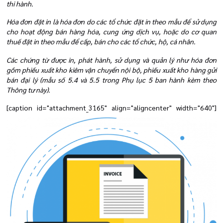
thi hành.
Hóa đơn đặt in là hóa đơn do các tổ chức đặt in theo mẫu để sử dụng
cho hoạt động bán hàng hóa, cung ứng dịch vụ, hoặc do cơ quan
thuế đặt in theo mẫu để cấp, bán cho các tổ chức, hộ, cá nhân.
Các chứng từ được in, phát hành, sử dụng và quản lý như hóa đơn
gồm phiếu xuất kho kiêm vận chuyển nội bộ, phiếu xuất kho hàng gửi
bán đại lý (mẫu số 5.4 và 5.5 trong Phụ lục 5 ban hành kèm theo
Thông tư này).
[caption id="attachment_3165" align="aligncenter" width="640"]