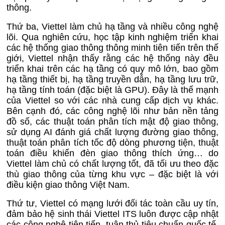
thông.
Thứ ba, Viettel làm chủ hạ tầng và nhiều công nghệ
lõi. Qua nghiên cứu, học tập kinh nghiệm triển khai
các hệ thống giao thông thông minh tiên tiến trên thế
giới, Viettel nhận thấy rằng các hệ thống này đều
triển khai trên các hạ tầng có quy mô lớn, bao gồm
hạ tầng thiết bị, hạ tầng truyền dẫn, hạ tầng lưu trữ,
hạ tầng tính toán (đặc biệt là GPU). Đây là thế mạnh
của Viettel so với các nhà cung cấp dịch vụ khác.
Bên cạnh đó, các công nghệ lõi như bản nền tảng
đồ số, các thuật toán phân tích mật độ giao thông,
sử dụng AI đánh giá chất lượng đường giao thông,
thuật toán phân tích tốc độ dòng phương tiện, thuật
toán điều khiển đèn giao thông thích ứng… do
Viettel làm chủ có chất lượng tốt, đã tối ưu theo đặc
thù giao thông của từng khu vực – đặc biệt là với
điều kiện giao thông Việt Nam.
Thứ tư, Viettel có mạng lưới đối tác toàn cầu uy tín
,
đảm bảo hệ sinh thái Viettel ITS luôn được cập nhật
các công nghệ tiên tiến, tuân thủ tiêu chuẩn quốc tế,