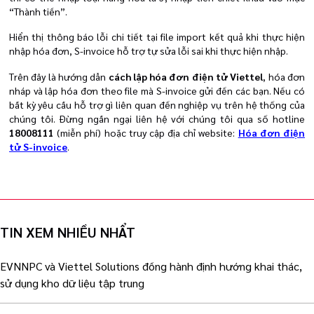
“Thành tiền”.
Hiển thị thông báo lỗi chi tiết tại file import kết quả khi thực hiện
nhập hóa đơn, S-invoice hỗ trợ tự sửa lỗi sai khi thực hiện nhập.
Trên đây là hướng dẫn
cách lập hóa đơn điện tử Viettel
, hóa đơn
nháp và lập hóa đơn theo file mà S-invoice gửi đến các bạn. Nếu có
bất kỳ yêu cầu hỗ trợ gì liên quan đến nghiệp vụ trên hệ thống của
chúng tôi. Đừng ngần ngại liên hệ với chúng tôi qua số h
otline
18008111
(miễn phí) h
oặc truy cập địa chỉ website:
Hóa đơn điện
tử S-invoice
.
TIN XEM NHIỀU NHẨT
EVNNPC và Viettel Solutions đồng hành định hướng khai thác,
sử dụng kho dữ liệu tập trung