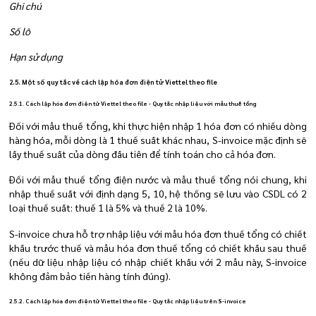
Ghi chú
Số lô
Hạn sử dụng
2.5. Một số quy tắc về cách lập hóa đơn điện tử Viettel theo file
2.5.1. Cách lập hóa đơn điện tử Viettel theo file - Quy tắc nhập liệu với mẫu thuế tổng
Đối với mẫu thuế tổng, khi thực hiện nhập 1 hóa đơn có nhiều dòng
hàng hóa, mỗi dòng là 1 thuế suất khác nhau, S-invoice mặc định sẽ
lấy thuế suất của dòng đầu tiên để tính toán cho cả hóa đơn.
Đối với mẫu thuế tổng điện nước và mẫu thuế tổng nói chung, khi
nhập thuế suất với định dạng 5, 10, hệ thống sẽ lưu vào CSDL có 2
loại thuế suất: thuế 1 là 5% và thuế 2 là 10%.
S-invoice chưa hỗ trợ nhập liệu với mẫu hóa đơn thuế tổng có chiết
khấu trước thuế và mẫu hóa đơn thuế tổng có chiết khấu sau thuế
(nếu dữ liệu nhập liệu có nhập chiết khấu với 2 mẫu này, S-invoice
không đảm bảo tiền hàng tính đúng).
2.5.2. Cách lập hóa đơn điện tử Viettel theo file - Quy tắc nhập liệu trên S-invoice