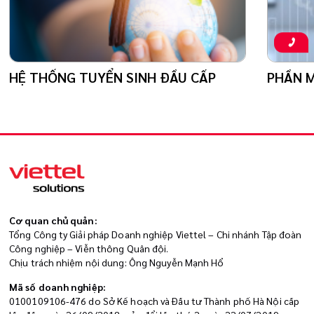
HỆ THỐNG TUYỂN SINH ĐẦU CẤP
PHẦN M
Cơ quan chủ quản:
Tổng Công ty Giải pháp Doanh nghiệp Viettel – Chi nhánh Tập đoàn
Công nghiệp – Viễn thông Quân đội.
Chịu trách nhiệm nội dung: Ông Nguyễn Mạnh Hổ
Mã số doanh nghiệp:
0100109106-476 do Sở Kế hoạch và Đầu tư Thành phố Hà Nội cấp