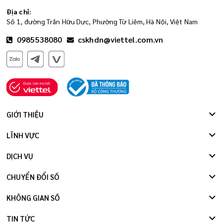
Địa chỉ:
Số 1, đường Trần Hữu Dực, Phường Từ Liêm, Hà Nội, Việt Nam
0985538080
cskhdn@viettel.com.vn
GIỚI THIỆU
LĨNH VỰC
DỊCH VỤ
CHUYỂN ĐỔI SỐ
KHÔNG GIAN SỐ
TIN TỨC