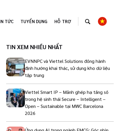
IN TỨC
TUYỂN DỤNG
HỖ TRỢ
TIN XEM NHIỀU NHẨT
EVNNPC và Viettel Solutions đồng hành
định hướng khai thác, sử dụng kho dữ liệu
tập trung
Viettel Smart IP – Mảnh ghép hạ tầng số
trong hệ sinh thái Secure – Intelligent –
Open – Sustainable tại MWC Barcelona
2026
Ứng dụng AI trong ngành FMCG: Góc nhìn