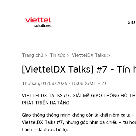
GIỚ
Trang chủ
Tin tức
ViettelDX Talks
>
[ViettelDX Talks] #7 - Tín
Thứ sáu, 01/08/2025 - 15:08 (GMT + 7)
VIETTELDX TALKS #7: GIẢI MÃ GIAO THÔNG ĐÔ T
PHÁT TRIỂN HẠ TẦNG
Giao thông thông minh không còn là khái niệm xa lạ – 
ViettelDX Talks #7, những góc nhìn đa chiều – từ hoạ
hành – đã được hé lộ.