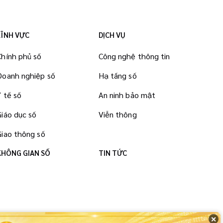
LĨNH VỰC
DỊCH VỤ
Chính phủ số
Công nghệ thông tin
Doanh nghiệp số
Hạ tầng số
Y tế số
An ninh bảo mật
Giáo dục số
Viễn thông
Giao thông số
KHÔNG GIAN SỐ
TIN TỨC
✕