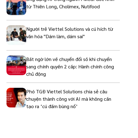
từ Thiên Long, Cholimex, Nutifood
Người trẻ Viettel Solutions và cú hích từ
văn hóa "Dám làm, dám sai"
Bất ngờ lớn về chuyển đổi số khi chuyển
sang chính quyền 2 cấp: Hành chính công
chủ động
Phó TGĐ Viettel Solutions chia sẻ câu
chuyện thành công với AI mà không cần
tạo ra ‘cú đấm bùng nổ’