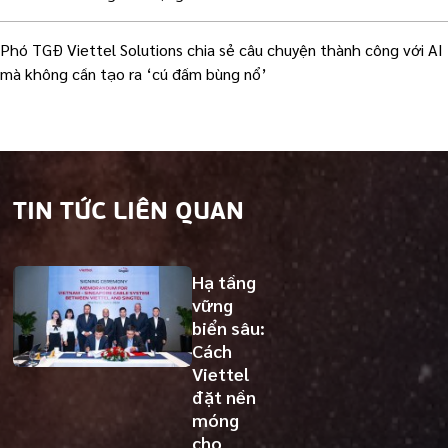
Phó TGĐ Viettel Solutions chia sẻ câu chuyện thành công với AI
mà không cần tạo ra ‘cú đấm bùng nổ’
TIN TỨC LIÊN QUAN
Hạ tầng
vững
biển sâu:
Cách
Viettel
đặt nền
móng
cho