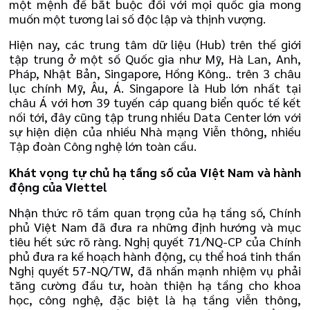
một mệnh đề bắt buộc đối với mọi quốc gia mong
muốn một tương lai số độc lập và thịnh vượng.
Hiện nay, các trung tâm dữ liệu (Hub) trên thế giới
tập trung ở một số Quốc gia như Mỹ, Hà Lan, Anh,
Pháp, Nhật Bản, Singapore, Hồng Kông.. trên 3 châu
lục chính Mỹ, Âu, Á. Singapore là Hub lớn nhất tại
châu Á với hơn 39 tuyến cáp quang biển quốc tế kết
nối tới, đây cũng tập trung nhiều Data Center lớn với
sự hiện diện của nhiều Nhà mạng Viễn thông, nhiều
Tập đoàn Công nghệ lớn toàn cầu.
Khát vọng tự chủ hạ tầng số của Việt Nam và hành
động của Viettel
Nhận thức rõ tầm quan trọng của hạ tầng số, Chính
phủ Việt Nam đã đưa ra những định hướng và mục
tiêu hết sức rõ ràng. Nghị quyết 71/NQ-CP của Chính
phủ đưa ra kế hoạch hành động, cụ thể hoá tinh thần
Nghị quyết 57-NQ/TW, đã nhấn mạnh nhiệm vụ phải
tăng cường đầu tư, hoàn thiện hạ tầng cho khoa
học, công nghệ, đặc biệt là hạ tầng viễn thông,