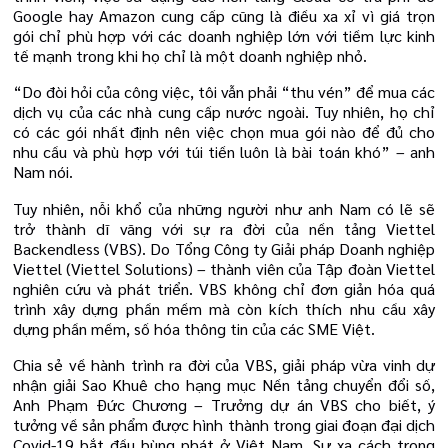
Google hay Amazon cung cấp cũng là điều xa xỉ vì giá trọn
gói chỉ phù hợp với các doanh nghiệp lớn với tiềm lực kinh
tế mạnh trong khi họ chỉ là một doanh nghiệp nhỏ.
“Do đòi hỏi của công việc, tôi vẫn phải “thu vén” để mua các
dịch vụ của các nhà cung cấp nước ngoài. Tuy nhiên, họ chỉ
có các gói nhất định nên việc chọn mua gói nào để đủ cho
nhu cầu và phù hợp với túi tiền luôn là bài toán khó” – anh
Nam nói.
Tuy nhiên, nỗi khổ của những người như anh Nam có lẽ sẽ
trở thành dĩ vãng với sự ra đời của nền tảng Viettel
Backendless (VBS). Do Tổng Công ty Giải pháp Doanh nghiệp
Viettel (Viettel Solutions) – thành viên của Tập đoàn Viettel
nghiên cứu và phát triển. VBS không chỉ đơn giản hóa quá
trình xây dựng phần mềm mà còn kích thích nhu cầu xây
dựng phần mềm, số hóa thông tin của các SME Việt.
Chia sẻ về hành trình ra đời của VBS, giải pháp vừa vinh dự
nhận giải Sao Khuê cho hạng mục Nền tảng chuyển đổi số,
Anh Phạm Đức Chương – Trưởng dự án VBS cho biết, ý
tưởng về sản phẩm được hình thành trong giai đoạn đại dịch
Covid-19 bắt đầu bùng phát ở Việt Nam. Sự xa cách trong