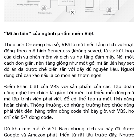
“Mì ăn liền” của ngành phầm mềm Việt
Theo anh Chương chia sẻ, VBS là một nền tảng dịch vụ hoạt
động theo mô hình Serverless (không sever), là sự kết hợp
của dịch vụ phần mềm và dịch vụ hạ tầng đám mây. Nói một
cách đơn giản, nền tảng giống như một gói mì ăn liền hay set
đồ ăn đã được chế biến sẵn với đầy đủ nguyên liệu. Người
dùng chỉ cần xào nấu là có món ăn thơm ngon.
Điểm khác biệt của VBS với sản phẩm của các Tập đoàn
công nghệ lớn chính là giảm tới mức tối thiểu mỗi dòng mã
mà lập trình viên phải viết để có thể tạo ra một tính năng
hoàn chỉnh. Thông thường, có những trường hợp chức năng
phải viết đến hàng trăm dòng code thì bây giờ, với VBS, họ
chỉ cần 5-7 dòng code.
Dù khá mới mẻ ở Việt Nam nhưng dịch vụ này đã được
Google và Amazon phát triển từ rất lâu trước đây. Nhược