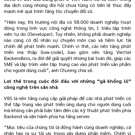
đại dịch cùng những đòi hỏi chưa từng có tiền lệ thúc đẩy
mạnh mẽ quá trình tăng tốc chuyển đổi số.
“Hiện nay, thị trường nội địa có 58.000 doanh nghiệp hoạt
động trong lĩnh vực công nghệ thông tin, 1 triệu lập trình
viên tự do (Developer). Tuy nhiên, không phải doanh nghiệp
nào cũng có đủ nhân sự chuyên môn cao và tiềm lực tài
chính để phát triển mạnh. Chính vì thế, các nền tảng phát
triển mã thấp (low-code), bao gồm nền tảng Viettel
Backendless, ra đời để giải quyết những bài toán đó, giúp các
SME và lập trình viên tập trung cao vào phát triển sản phẩm
cho người dùng cuối”, anh Chương chia sẻ.
Lợi thế trong cuộc đối đầu với những “gã khổng lồ”
công nghệ trên sân nhà
VBS là nền tảng cung cấp giải pháp để các nhà phát triển có
thể tập trung vào phát triển ứng dụng cho người dùng cuối
mà không cần phải bận tâm đến các kỹ thuật phát triển phía
Backend và vận hành phía hạ tầng server.
“Mục tiêu của chúng tôi là đồng hành cùng doanh nghiệp, cá
nhân tạo ra sự tối ưu trong xây dựng phần mềm. Chính vì