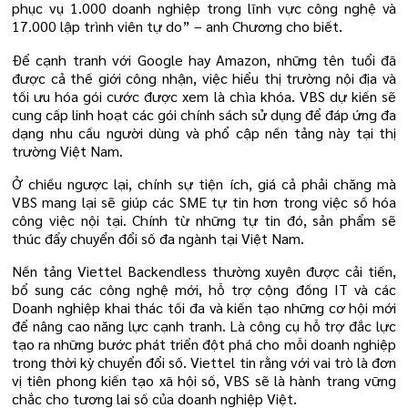
phục vụ 1.000 doanh nghiệp trong lĩnh vực công nghệ và
17.000 lập trình viên tự do” – anh Chương cho biết.
Để cạnh tranh với Google hay Amazon, những tên tuổi đã
được cả thế giới công nhận, việc hiểu thị trường nội địa và
tối ưu hóa gói cước được xem là chìa khóa. VBS dự kiến sẽ
cung cấp linh hoạt các gói chính sách sử dụng để đáp ứng đa
dạng nhu cầu người dùng và phổ cập nền tảng này tại thị
trường Việt Nam.
Ở chiều ngược lại, chính sự tiện ích, giá cả phải chăng mà
VBS mang lại sẽ giúp các SME tự tin hơn trong việc số hóa
công việc nội tại. Chính từ những tự tin đó, sản phẩm sẽ
thúc đẩy chuyển đổi số đa ngành tại Việt Nam.
Nền tảng Viettel Backendless thường xuyên được cải tiến,
bổ sung các công nghệ mới, hỗ trợ cộng đồng IT và các
Doanh nghiệp khai thác tối đa và kiến tạo những cơ hội mới
để nâng cao năng lực cạnh tranh. Là công cụ hỗ trợ đắc lực
tạo ra những bước phát triển đột phá cho mỗi doanh nghiệp
trong thời kỳ chuyển đổi số. Viettel tin rằng với vai trò là đơn
vị tiên phong kiến tạo xã hội số, VBS sẽ là hành trang vững
chắc cho tương lai số của doanh nghiệp Việt.