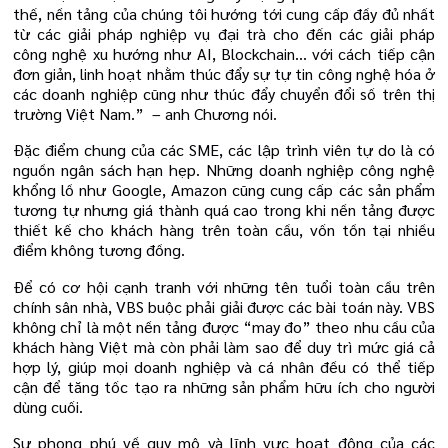
thế, nền tảng của chúng tôi hướng tới cung cấp đầy đủ nhất
từ các giải pháp nghiệp vụ đại trà cho đến các giải pháp
công nghệ xu hướng như AI, Blockchain... với cách tiếp cận
đơn giản, linh hoạt nhằm thúc đẩy sự tự tin công nghệ hóa ở
các doanh nghiệp cũng như thúc đẩy chuyển đổi số trên thị
trường Việt Nam.” – anh Chương nói.
Đặc điểm chung của các SME, các lập trình viên tự do là có
nguồn ngân sách hạn hẹp. Những doanh nghiệp công nghệ
khổng lồ như Google, Amazon cũng cung cấp các sản phẩm
tương tự nhưng giá thành quá cao trong khi nền tảng được
thiết kế cho khách hàng trên toàn cầu, vốn tồn tại nhiều
điểm không tương đồng.
Để có cơ hội cạnh tranh với những tên tuổi toàn cầu trên
chính sân nhà, VBS buộc phải giải được các bài toán này. VBS
không chỉ là một nền tảng được “may đo” theo nhu cầu của
khách hàng Việt mà còn phải làm sao để duy trì mức giá cả
hợp lý, giúp mọi doanh nghiệp và cá nhân đều có thể tiếp
cận để tăng tốc tạo ra những sản phẩm hữu ích cho người
dùng cuối.
Sự phong phú về quy mô và lĩnh vực hoạt động của các