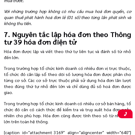
mua trước.
Với những trường hợp không có nhu cầu mua hoá đơn quyển, cơ
quan thuế phát hành hoá đơn lẻ (01 số) theo từng lần phát sinh và
không thu tiền.
7. Nguyên tắc lập hóa đơn theo Thông
tư 39 hóa đơn điện tử
Hóa đơn được lập và viết theo thứ tự liên tục và đánh số từ nhỏ
đến lớn.
Trong trường hợp tổ chức kinh doanh có nhiều đơn vị trực thuộc,
tổ chức đó cần lập sổ theo dõi số lượng hóa đơn được phân cho
từng cơ sở. Các cơ sở trực thuộc phải sử dụng hóa đơn lần lượt
theo đúng thứ tự nhỏ đến lớn và chỉ dùng đủ số hoá đơn được
giao.
Trong trường hợp tổ chức kinh doanh có nhiều cơ sở bán hàng, tổ
chức đó cần có cách thức để kiểm tra và truy xuất hóa đơn ngẫu
nhiên cho phù hợp. Hóa đơn cũng được tính theo số từ nhỏ đến
lớn trên toàn hệ thống.
[caption id="attachment_3169" align="aligncenter" width="640"]