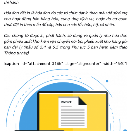
thi hành.
Hóa đơn đặt in là hóa đơn do các tổ chức đặt in theo mẫu để sử dụng
cho hoạt động bán hàng hóa, cung ứng dịch vụ, hoặc do cơ quan
thuế đặt in theo mẫu để cấp, bán cho các tổ chức, hộ, cá nhân.
Các chứng từ được in, phát hành, sử dụng và quản lý như hóa đơn
gồm phiếu xuất kho kiêm vận chuyển nội bộ, phiếu xuất kho hàng gửi
bán đại lý (mẫu số 5.4 và 5.5 trong Phụ lục 5 ban hành kèm theo
Thông tư này).
[caption id="attachment_3165" align="aligncenter" width="640"]