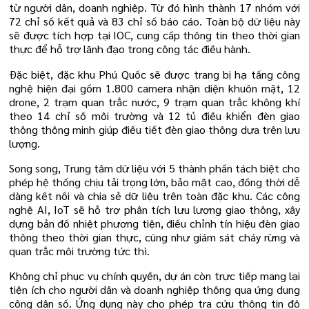
từ người dân, doanh nghiệp. Từ đó hình thành 17 nhóm với
72 chỉ số kết quả và 83 chỉ số báo cáo. Toàn bộ dữ liệu này
sẽ được tích hợp tại IOC, cung cấp thông tin theo thời gian
thực để hỗ trợ lãnh đạo trong công tác điều hành.
Đặc biệt, đặc khu Phú Quốc sẽ được trang bị hạ tầng công
nghệ hiện đại gồm 1.800 camera nhận diện khuôn mặt, 12
drone, 2 trạm quan trắc nước, 9 trạm quan trắc không khí
theo 14 chỉ số môi trường và 12 tủ điều khiển đèn giao
thông thông minh giúp điều tiết đèn giao thông dựa trên lưu
lượng.
Song song, Trung tâm dữ liệu với 5 thành phần tách biệt cho
phép hệ thống chịu tải trọng lớn, bảo mật cao, đồng thời dễ
dàng kết nối và chia sẻ dữ liệu trên toàn đặc khu. Các công
nghệ AI, IoT sẽ hỗ trợ phân tích lưu lượng giao thông, xây
dựng bản đồ nhiệt phương tiện, điều chỉnh tín hiệu đèn giao
thông theo thời gian thực, cũng như giám sát cháy rừng và
quan trắc môi trường tức thì.
Không chỉ phục vụ chính quyền, dự án còn trực tiếp mang lại
tiện ích cho người dân và doanh nghiệp thông qua ứng dụng
công dân số. Ứng dụng này cho phép tra cứu thông tin đô