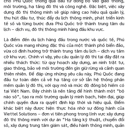
cho Phú Quốc thông qua đầu tư đồng bộ vào giao thông,
môi trường, hạ tầng đô thị và công nghệ. Đặc biệt, việc xây
dựng đô thị thông minh sẽ giúp nâng cao hiệu quả quản lý,
thu hút đầu tư, thúc đẩy du lịch thông minh, phát triển kinh
tế số và từng bước đưa Phú Quốc trở thành trung tâm du
lịch – dịch vụ, đô thị thông minh hàng đầu khu vực.
Là điểm đến du lịch hàng đầu trong nước và quốc tế, Phú
Quốc vừa mang những đặc thù của một thành phố biển đảo,
vừa có định hướng trở thành trung tâm du lịch – dịch vụ tầm
cỡ khu vực. Chính vì vậy, yêu cầu quản lý đô thị tại đây đặt ra
nhiều thách thức: từ quy hoạch xây dựng, an ninh trật tự,
giao thông, bảo vệ môi trường đến gìn giữ rừng và cảnh quan
thiên nhiên. Để đáp ứng những yêu cầu này, Phú Quốc đang
đầu tư toàn diện cả về hạ tầng cơ sở lẫn hệ thống phần
mềm quản lý đô thị, với quy mô và mức độ đồng bộ hiếm có
tại Việt Nam. Đây chính là nền tảng để hình thành một “bộ
não số”, tạo ra môi trường quản lý minh bạch, hiện đại, giúp
chính quyền đưa ra quyết định kịp thời và hiệu quả. Điểm
khác biệt này được hiện thực hóa nhờ sự đồng hành của
Viettel Solutions – đơn vị tiên phong trong lĩnh vực xây dựng
đô thị thông minh với dự án “Hạ tầng kỹ thuật, chuyển đổi
số, xây dựng trung tâm giám sát, điều hành thông minh, quản