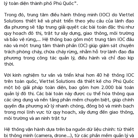
lý toàn diện thành phố Phú Quốc”.
Trong đó, trung tâm điều hành thông minh (IOC) do Viettel
Solutions thiết kế và phát triển theo yêu cầu của lãnh đạo
địa phương sẽ tập trung giải quyết các bài toán đặc thù như
quy hoạch đô thị, trật tự xây dựng, giao thông, môi trường
và bảo vệ rừng,… Hệ thống bao gồm một trung tâm IOC đầu
não và một trung tâm thành phần (OC) giúp giám sát chuyên
trách phòng cháy, chữa cháy rừng, nhằm hỗ trợ lãnh đạo địa
phương trong công tác quản lý, điều hành và chỉ đạo kịp
thời.
Với kinh nghiệm tư vấn và triển khai hơn 40 hệ thống IOC
trên toàn quốc, Viettel Solutions đã thiết kế cho Phú Quốc
một bộ giải pháp toàn diện, bao gồm hơn 2.000 bài toán
quản lý đô thị. Các bài toán này được cụ thể hóa thông qua
các ứng dụng và nền tảng phần mềm chuyên biệt, giúp chính
quyền địa phương xử lý nhanh chóng, đồng bộ và minh bạch
trong mọi lĩnh vực từ quy hoạch, xây dựng đến giao thông,
môi trường và an ninh trật tự
Hệ thống vận hành dựa trên ba nguồn dữ liệu chính: từ thiết
bị thông minh (camera, drone…), từ các phần mềm quản lý và