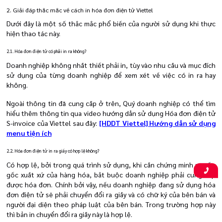
2. Giải đáp thắc mắc về cách in hóa đơn điện tử Viettel
Dưới đây là một số thắc mắc phổ biến của người sử dụng khi thực
hiện thao tác này.
2.1.
Hóa đơn điện tử có phải in ra không?
Doanh nghiệp không nhất thiết phải in, tùy vào nhu cầu và mục đích
sử dụng của từng doanh nghiệp để xem xét về việc có in ra hay
không.
Ngoài thông tin đã cung cấp ở trên, Quý doanh nghiệp có thể tìm
hiểu thêm thông tin qua video hướng dẫn sử dụng Hóa đơn điện tử
S-invoice của Viettel sau đây:
[HDDT Viettel] Hướng dẫn sử dụng
menu tiện ích
2.2. Hóa đơn điện tử in ra giấy có hợp lệ không?
Có hợp lệ, bởi trong quá trình sử dụng, khi cần chứng minh nguồn
gốc xuất xứ của hàng hóa, bắt buộc doanh nghiệp phải cung cấp
được hóa đơn. Chính bởi vậy, nếu doanh nghiệp đang sử dụng hóa
đơn điện tử sẽ phải chuyển đổi ra giấy và có chữ ký của bên bán và
người đại diện theo pháp luật của bên bán. Trong trường hợp này
thì bản in chuyển đổi ra giấy này là hợp lệ.