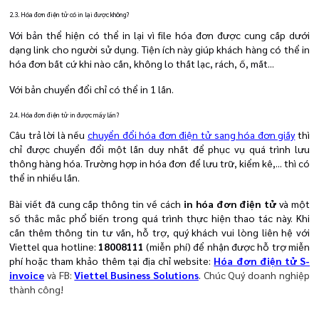
2.3. Hóa đơn điện tử có in lại được không?
Với bản thể hiện có thể in lại vì file hóa đơn được cung cấp dưới
dạng link cho người sử dụng. Tiện ích này giúp khách hàng có thể in
hóa đơn bất cứ khi nào cần, không lo thất lạc, rách, ố, mất...
Với bản chuyển đổi chỉ có thể in 1 lần.
2.4. Hóa đơn điện tử in được mấy lần?
Câu trả lời là nếu
chuyển đổi hóa đơn điện tử sang hóa đơn giấy
thì
chỉ được chuyển đổi một lần duy nhất để phục vụ quá trình lưu
thông hàng hóa. Trường hợp in hóa đơn để lưu trữ, kiểm kê,... thì có
thể in nhiều lần.
Bài viết đã cung cấp thông tin về cách
in hóa đơn điện tử
và một
số thắc mắc phổ biến trong quá trình thực hiện thao tác này. Khi
cần thêm thông tin tư vấn, hỗ trợ, quý khách vui lòng liên hệ với
Viettel qua hotline:
18008111
(miễn phí) để nhận được hỗ trợ miễn
phí hoặc tham khảo thêm tại địa chỉ website:
Hóa đơn điện tử S-
invoice
và FB:
Viettel Business Solutions
.
Chúc Quý doanh nghiệp
thành công!