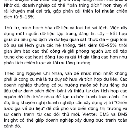
Nhờ đó, doanh nghiệp có thể “bắn trúng đích” hơn thay vì
rải khuyến mãi đại trà, góp phần cải thiện lợi nhuận chiến
dịch từ 5–15%.
Thứ tư, minh bạch hóa dữ liệu và loại bỏ sai lệch. Việc xây
dựng một nguồn dữ liệu tập trung, đáng tin cậy – kết hợp
giữa dữ liệu giao dịch và dữ liệu quan sát thực địa – giúp loại
bỏ sự sai lệch giữa các hệ thống, tiết kiệm 80–95% thời
gian làm báo cáo thủ công và giải phóng nguồn lực để tập
trung cho các hoạt động tạo ra giá trị gia tăng cao hơn như
phân tích chiến lược và tối ưu tăng trưởng.
Theo ông Nguyễn Chí Nhân, vấn đề nhức nhối nhất không
phải là công cụ mà là tư duy sở hữu và tích hợp dữ liệu. Các
doanh nghiệp thường có xu hướng muốn sở hữu riêng dữ
liệu (như danh sách điểm bán) và thiếu tư duy tích hợp các
nguồn dữ liệu khác nhau để tạo ra bức tranh toàn cảnh. Do
đó, ông khuyến nghị doanh nghiệp cần xây dựng vị trí "Chiến
lược gia về dữ liệu" để đối phó với biến động thị trường và
sự cạnh tranh từ các đối thủ mới. Viettel DMS và DMS
Insight có thể giúp doanh nghiệp xây dựng bức tranh toàn
cảnh đó.