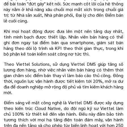
để bài toán "đứt gãy" kết nối. Sức mạnh cốt lõi của hệ thống
này nằm ở khả năng xâu chuỗi mọi mắt xích trong chuỗi giá
trị: từ Nhà sản xuất, Nhà phân phối, Đại lý cho đến Điểm bán
lẻ cuối cùng.
Khi mọi hoạt động được đưa lên một nền tảng duy nhất,
tính minh bạch được thiết lập. Nhân viên bán hàng có thể
ghi đơn ngay tại điểm bán qua smartphone, giám sát bán
hàng theo dõi lộ trình và KPI theo thời gian thực, trong khi
bộ phận kế toán kiểm soát công nợ tức thì.
Theo Viettel Solutions, sử dụng Viettel DMS giúp tăng số
lượng đơn hàng, nhờ việc nhân viên bán hàng có thêm thời
gian chăm sóc điểm bán thay vì làm báo cáo thủ công. Đồng
thời, nguồn lực vận hành được tiết kiệm tới 20%, mở ra dư
địa để doanh nghiệp mở rộng độ phủ và tìm kiếm khách hàng
mới.
Điểm sáng về mặt công nghệ là Viettel DMS được xây dựng
theo kiến trúc Cloud Native, do đội ngũ kỹ sư Viettel làm
chủ 100% từ thiết kế đến vận hành. Điều này đảm bảo tính
tương thích với mọi hạ tầng điện toán đám mây, vận hành
trên đa nền tảng và cho phép tùy biến linh hoạt với hơn 250