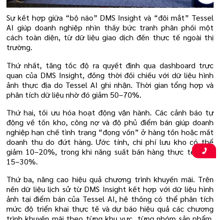
Sự kết hợp giữa “bộ não” DMS Insight và “đôi mắt” Tessel
AI giúp doanh nghiệp nhìn thấy bức tranh phân phối một
cách toàn diện, từ dữ liệu giao dịch đến thực tế ngoài thị
trường.
Thứ nhất, tăng tốc độ ra quyết định qua dashboard trực
quan của DMS Insight, đồng thời đối chiếu với dữ liệu hình
ảnh thực địa do Tessel AI ghi nhận. Thời gian tổng hợp và
phân tích dữ liệu nhờ đó giảm 50–70%.
Thứ hai, tối ưu hóa hoạt động vận hành. Các cảnh báo tự
động về tồn kho, công nợ và độ phủ điểm bán giúp doanh
nghiệp hạn chế tình trạng “đọng vốn” ở hàng tồn hoặc mất
doanh thu do đứt hàng. Ước tính, chi phí lưu kho có thể
giảm 10–20%, trong khi năng suất bán hàng thực tế tăng
15–30%.
Thứ ba, nâng cao hiệu quả chương trình khuyến mãi. Trên
nền dữ liệu lịch sử từ DMS Insight kết hợp với dữ liệu hình
ảnh tại điểm bán của Tessel AI, hệ thống có thể phân tích
mức độ triển khai thực tế và dự báo hiệu quả các chương
trình khuyến mãi theo từng khu vực, từng nhóm sản phẩm.