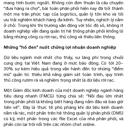
mang tính bước ngoặt. Không còn đơn thuần là câu chuyện
"đưa hàng ra chợ", bài toán phân phối hiện nay đã trở thành
một ma trận phức tạp của logistics, quản lý tồn kho và tối
ưu trải nghiệm khách hàng đa kênh. Tuy nhiên, nghịch lý nằm
ở chỗ: Trong khi thị trường vận động với tốc độ số, không ít
doanh nghiệp vẫn đang quản trị hệ thống phân phối khổng lồ
bằng những công cụ rời rạc, thủ công và thiếu liên thông.
Những "hố đen" nuốt chửng lợi nhuận doanh nghiệp
Dữ liệu ngành mới nhất cho thấy, sự lãng phí trong chuỗi
cung ứng tại Việt Nam đang ở mức báo động. Có tới 20–
30% sự kém hiệu quả trong vận hành đến từ những "điểm
mù" quản trị: thiếu khả năng giám sát toàn trình, quy trình
thủ công rườm rà và nghiêm trọng nhất là dữ liệu rời rạc.
Một Giám đốc kinh doanh của một doanh nghiệp ngành hàng
tiêu dùng nhanh (FMCG) từng chia sẻ: "Nỗi đau lớn nhất
trong phân phối là không biết hàng đang nằm đâu và bao giờ
tiền về". Đây là thực tế phũ phàng khi dữ liệu kinh doanh
nằm rải rác, một phần trên hệ thống quản lý phân phối (DMS)
cũ kỹ, một phần trong các file Excel của nhà phân phối, và
phần còn lại trôi nổi trên các nhóm chat online.