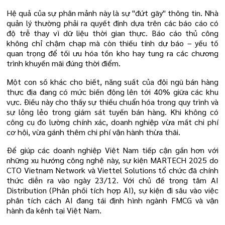
Hệ quả của sự phân mảnh này là sự "đứt gãy" thông tin. Nhà
quản lý thường phải ra quyết định dựa trên các báo cáo có
độ trễ thay vì dữ liệu thời gian thực. Báo cáo thủ công
không chỉ chậm chạp mà còn thiếu tính dự báo – yếu tố
quan trọng để tối ưu hóa tồn kho hay tung ra các chương
trình khuyến mãi đúng thời điểm.
Một con số khác cho biết, năng suất của đội ngũ bán hàng
thực địa đang có mức biến động lên tới 40% giữa các khu
vực. Điều này cho thấy sự thiếu chuẩn hóa trong quy trình và
sự lỏng lẻo trong giám sát tuyến bán hàng. Khi không có
công cụ đo lường chính xác, doanh nghiệp vừa mất chi phí
cơ hội, vừa gánh thêm chi phí vận hành thừa thãi.
Để giúp các doanh nghiệp Việt Nam tiếp cận gần hơn với
những xu hướng công nghệ này, sự kiện MARTECH 2025 do
CTO Vietnam Network và Viettel Solutions tổ chức đã chính
thức diễn ra vào ngày 23/12. Với chủ đề trọng tâm AI
Distribution (Phân phối tích hợp AI), sự kiện đi sâu vào việc
phân tích cách AI đang tái định hình ngành FMCG và vận
hành đa kênh tại Việt Nam.