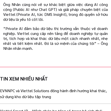
Ông Nhân cũng nói về sự khác biệt giữa việc dùng AI công
cộng (Public AI như Chat GPT) và giải pháp chuyên biệt của
Viettel (Private AI, tức DMS Insight), trong đó quyền sở hữu
dữ liệu là yếu tố cốt lõi.
“Private AI đảm bảo dữ liệu thị trường vẫn thuộc về doanh
nghiệp. Viettel cung cấp nền tảng để doanh nghiệp tự quản
trị, tích hợp và khai thác dữ liệu một cách nhanh nhất, nhẹ
nhất và tiết kiệm nhất. Đó là sứ mệnh của chúng tôi” – Ông
Nhân nhấn mạnh.
TIN XEM NHIỀU NHẨT
EVNNPC và Viettel Solutions đồng hành định hướng khai thác,
sử dụng kho dữ liệu tập trung
Viettel Smart IP – Mảnh ghép hạ tầng số trong hệ sinh thái