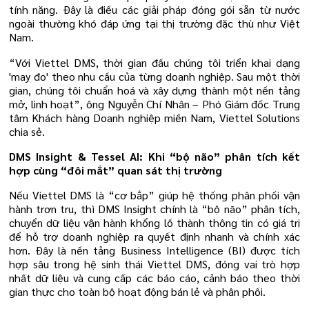
tính năng. Đây là điều các giải pháp đóng gói sẵn từ nước
ngoài thường khó đáp ứng tại thị trường đặc thù như Việt
Nam.
“Với Viettel DMS, thời gian đầu chúng tôi triển khai dạng
'may đo' theo nhu cầu của từng doanh nghiệp. Sau một thời
gian, chúng tôi chuẩn hoá và xây dựng thành một nền tảng
mở, linh hoạt”, ông Nguyễn Chí Nhân – Phó Giám đốc Trung
tâm Khách hàng Doanh nghiệp miền Nam, Viettel Solutions
chia sẻ.
DMS Insight & Tessel AI: Khi “bộ não” phân tích kết
hợp cùng “đôi mắt” quan sát thị trường
Nếu Viettel DMS là “cơ bắp” giúp hệ thống phân phối vận
hành trơn tru, thì DMS Insight chính là “bộ não” phân tích,
chuyển dữ liệu vận hành khổng lồ thành thông tin có giá trị
để hỗ trợ doanh nghiệp ra quyết định nhanh và chính xác
hơn. Đây là nền tảng Business Intelligence (BI) được tích
hợp sâu trong hệ sinh thái Viettel DMS, đóng vai trò hợp
nhất dữ liệu và cung cấp các báo cáo, cảnh báo theo thời
gian thực cho toàn bộ hoạt động bán lẻ và phân phối.