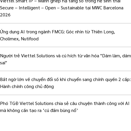
Viettel Smart IP – Mảnh ghép hạ tầng số trong hệ sinh thái
Secure – Intelligent – Open – Sustainable tại MWC Barcelona
2026
Ứng dụng AI trong ngành FMCG: Góc nhìn từ Thiên Long,
Cholimex, Nutifood
Người trẻ Viettel Solutions và cú hích từ văn hóa "Dám làm, dám
sai"
Bất ngờ lớn về chuyển đổi số khi chuyển sang chính quyền 2 cấp:
Hành chính công chủ động
Phó TGĐ Viettel Solutions chia sẻ câu chuyện thành công với AI
mà không cần tạo ra ‘cú đấm bùng nổ’