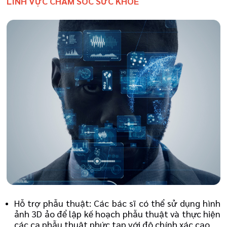
LĨNH VỰC CHĂM SÓC SỨC KHỎE
Hỗ trợ phẫu thuật: Các bác sĩ có thể sử dụng hình
ảnh 3D ảo để lập kế hoạch phẫu thuật và thực hiện
các ca phẫu thuật phức tạp với độ chính xác cao.