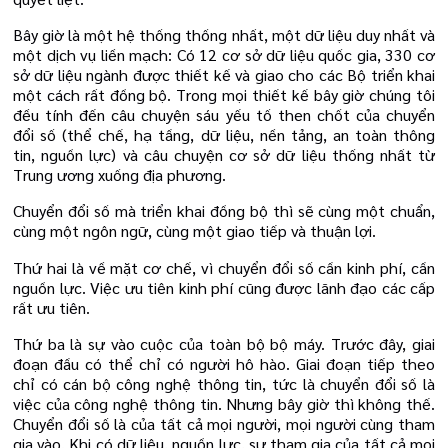
Bây giờ là một hệ thống thống nhất, một dữ liệu duy nhất và
một dịch vụ liền mạch: Có 12 cơ sở dữ liệu quốc gia, 330 cơ
sở dữ liệu ngành được thiết kế và giao cho các Bộ triển khai
một cách rất đồng bộ. Trong mọi thiết kế bây giờ chúng tôi
đều tính đến câu chuyện sáu yếu tố then chốt của chuyển
đổi số (thể chế, hạ tầng, dữ liệu, nền tảng, an toàn thông
tin, nguồn lực) và câu chuyện cơ sở dữ liệu thống nhất từ
Trung ương xuống địa phương.
Chuyển đổi số mà triển khai đồng bộ thì sẽ cùng một chuẩn,
cùng một ngôn ngữ, cùng một giao tiếp và thuận lợi.
Thứ hai là về mặt cơ chế, vì chuyển đổi số cần kinh phí, cần
nguồn lực. Việc ưu tiên kinh phí cũng được lãnh đạo các cấp
rất ưu tiên.
Thứ ba là sự vào cuộc của toàn bộ bộ máy. Trước đây, giai
đoạn đầu có thể chỉ có người hô hào. Giai đoạn tiếp theo
chỉ có cán bộ công nghệ thông tin, tức là chuyển đổi số là
việc của công nghệ thông tin. Nhưng bây giờ thì không thế.
Chuyển đổi số là của tất cả mọi người, mọi người cùng tham
gia vào. Khi có dữ liệu, nguồn lực, sự tham gia của tất cả mọi