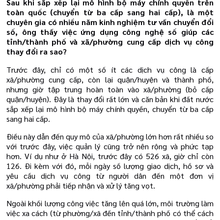
Sau khi sắp xếp lại mô hình bộ máy chính quyền trên
toàn quốc (chuyển từ ba cấp sang hai cấp), là một
chuyên gia có nhiều năm kinh nghiệm tư vấn chuyển đổi
số, ông thấy việc ứng dụng công nghệ số giúp các
tỉnh/thành phố và xã/phường cung cấp dịch vụ công
thay đổi ra sao?
Trước đây, chỉ có một số ít các dịch vụ công là cấp
xã/phường cung cấp, còn lại quận/huyện và thành phố,
nhưng giờ tập trung hoàn toàn vào xã/phường (bỏ cấp
quận/huyện). Đây là thay đổi rất lớn và căn bản khi đất nước
sắp xếp lại mô hình bộ máy chính quyền, chuyển từ ba cấp
sang hai cấp.
Điều này dẫn đến quy mô của xã/phường lớn hơn rất nhiều so
với trước đây, việc quản lý cũng trở nên rộng và phức tạp
hơn. Ví dụ như ở Hà Nội, trước đây có 526 xã, giờ chỉ còn
126. Đi kèm với đó, mỗi ngày số lượng giao dịch, hồ sơ và
yêu cầu dịch vụ công từ người dân đến một đơn vị
xã/phường phải tiếp nhận và xử lý tăng vọt.
Ngoài khối lượng công việc tăng lên quá lớn, môi trường làm
việc xa cách (từ phường/xã đến tỉnh/thành phố có thể cách