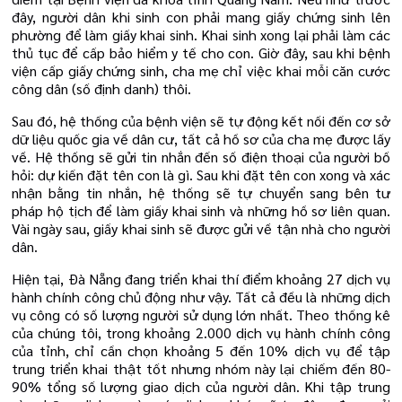
đây, người dân khi sinh con phải mang giấy chứng sinh lên
phường để làm giấy khai sinh. Khai sinh xong lại phải làm các
thủ tục để cấp bảo hiểm y tế cho con. Giờ đây, sau khi bệnh
viện cấp giấy chứng sinh, cha mẹ chỉ việc khai mỗi căn cước
công dân (số định danh) thôi.
Sau đó, hệ thống của bệnh viện sẽ tự động kết nối đến cơ sở
dữ liệu quốc gia về dân cư, tất cả hồ sơ của cha mẹ được lấy
về. Hệ thống sẽ gửi tin nhắn đến số điện thoại của người bố
hỏi: dự kiến đặt tên con là gì. Sau khi đặt tên con xong và xác
nhận bằng tin nhắn, hệ thống sẽ tự chuyển sang bên tư
pháp hộ tịch để làm giấy khai sinh và những hồ sơ liên quan.
Vài ngày sau, giấy khai sinh sẽ được gửi về tận nhà cho người
dân.
Hiện tại, Đà Nẵng đang triển khai thí điểm khoảng 27 dịch vụ
hành chính công chủ động như vậy. Tất cả đều là những dịch
vụ công có số lượng người sử dụng lớn nhất. Theo thống kê
của chúng tôi, trong khoảng 2.000 dịch vụ hành chính công
của tỉnh, chỉ cần chọn khoảng 5 đến 10% dịch vụ để tập
trung triển khai thật tốt nhưng nhóm này lại chiếm đến 80-
90% tổng số lượng giao dịch của người dân. Khi tập trung