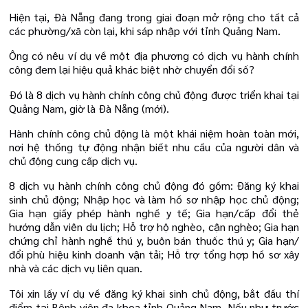
Hiện tại, Đà Nẵng đang trong giai đoạn mở rộng cho tất cả
các phường/xã còn lại, khi sáp nhập với tỉnh Quảng Nam.
Ông có nêu ví dụ về một địa phương có dịch vụ hành chính
công đem lại hiệu quả khác biệt nhờ chuyển đổi số?
Đó là 8 dịch vụ hành chính công chủ động được triển khai tại
Quảng Nam, giờ là Đà Nẵng (mới).
Hành chính công chủ động là một khái niệm hoàn toàn mới,
nơi hệ thống tự động nhận biết nhu cầu của người dân và
chủ động cung cấp dịch vụ.
8 dịch vụ hành chính công chủ động đó gồm: Đăng ký khai
sinh chủ động; Nhập học và làm hồ sơ nhập học chủ động;
Gia hạn giấy phép hành nghề y tế; Gia hạn/cấp đổi thẻ
hướng dẫn viên du lịch; Hỗ trợ hộ nghèo, cận nghèo; Gia hạn
chứng chỉ hành nghề thú y, buôn bán thuốc thú y; Gia hạn/
đổi phù hiệu kinh doanh vận tải; Hỗ trợ tổng hợp hồ sơ xây
nhà và các dịch vụ liên quan.
Tôi xin lấy ví dụ về đăng ký khai sinh chủ động, bắt đầu thí
điểm tại Bệnh viện đa khoa tỉnh Quảng Nam. Nếu như trước