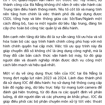
thành công của Đà Nẵng không chỉ nằm ở việc vận hành các
Trung tâm điều hành thông minh. Yếu tố cốt lõi và mang tính
nền tảng hơn chính là việc thành phố đã xây dựng được
CSDL tổng hợp và liên thông giữa các Sở/Ban/Ngành một
cách đồng bộ, tạo ra một nguồn dữ liệu tập trung, đáng tin
cậy cho toàn bộ công tác quản lý và điều hành.
Bên cạnh nền tảng dữ liệu đó là sự sẵn sàng tối ưu hóa và số
hóa toàn bộ các quy trình hành chính công phù hợp với mô
hình chính quyền hai cấp mới. Việc tối ưu quy trình này đã
giúp chuyển đổi số không chỉ là ứng dụng công nghệ, mà là
thay đổi căn bản cách thức vận hành bộ máy, từ đó giúp
người dân và doanh nghiệp nhận được dịch vụ công một
cách liền mạch và hiệu quả nhất.
Một ví dụ về ứng dụng thực tiễn của IOC tại Đà Nẵng là
trong đợt ngập lụt năm 2023 và 2024. Lãnh đạo thành phố
đã sử dụng IOC để điều hành: họ sử dụng hệ thống cung cấp
bản đồ ngập úng, dữ liệu trực tiếp từ mạng lưới camera để
đánh giá hiện trường, từ đó đưa ra các quyết định về phân
luồng, di dời người dân và các phương án khắc phục. IOC đã
giúp điều phối các bộ phận chuyên môn xử lý tốt việc thoát