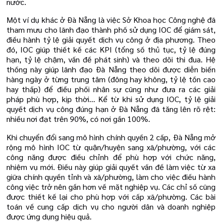
nước.
Một ví dụ khác ở Đà Nẵng là việc Sở Khoa học Công nghệ đã
tham mưu cho lãnh đạo thành phố sử dụng IOC để giám sát,
điều hành tỷ lệ giải quyết dịch vụ công ở địa phương. Theo
đó, IOC giúp thiết kế các KPI (tổng số thủ tục, tỷ lệ đúng
hạn, tỷ lệ chậm, vấn đề phát sinh) và theo dõi thi đua. Hệ
thống này giúp lãnh đạo Đà Nẵng theo dõi được diễn biến
hàng ngày ở từng trung tâm (đông hay không, tỷ lệ tồn cao
hay thấp) để điều phối nhân sự cũng như đưa ra các giải
pháp phù hợp, kịp thời… Kể từ khi sử dụng IOC, tỷ lệ giải
quyết dịch vụ công đúng hạn ở Đà Nẵng đã tăng lên rõ rệt:
nhiều nơi đạt trên 90%, có nơi gần 100%.
Khi chuyển đổi sang mô hình chính quyền 2 cấp, Đà Nẵng mở
rộng mô hình IOC từ quận/huyện sang xã/phường, với các
công năng được điều chỉnh để phù hợp với chức năng,
nhiệm vụ mới. Điều này giúp giải quyết vấn đề làm việc từ xa
giữa chính quyền tỉnh và xã/phường, làm cho việc điều hành
công việc trở nên gần hơn về mặt nghiệp vụ. Các chỉ số cũng
được thiết kế lại cho phù hợp với cấp xã/phường. Các bài
toán về cung cấp dịch vụ cho người dân và doanh nghiệp
được ứng dụng hiệu quả.