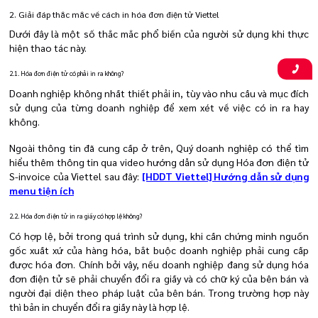
2. Giải đáp thắc mắc về cách in hóa đơn điện tử Viettel
Dưới đây là một số thắc mắc phổ biến của người sử dụng khi thực
hiện thao tác này.
2.1.
Hóa đơn điện tử có phải in ra không?
Doanh nghiệp không nhất thiết phải in, tùy vào nhu cầu và mục đích
sử dụng của từng doanh nghiệp để xem xét về việc có in ra hay
không.
Ngoài thông tin đã cung cấp ở trên, Quý doanh nghiệp có thể tìm
hiểu thêm thông tin qua video hướng dẫn sử dụng Hóa đơn điện tử
S-invoice của Viettel sau đây:
[HDDT Viettel] Hướng dẫn sử dụng
menu tiện ích
2.2. Hóa đơn điện tử in ra giấy có hợp lệ không?
Có hợp lệ, bởi trong quá trình sử dụng, khi cần chứng minh nguồn
gốc xuất xứ của hàng hóa, bắt buộc doanh nghiệp phải cung cấp
được hóa đơn. Chính bởi vậy, nếu doanh nghiệp đang sử dụng hóa
đơn điện tử sẽ phải chuyển đổi ra giấy và có chữ ký của bên bán và
người đại diện theo pháp luật của bên bán. Trong trường hợp này
thì bản in chuyển đổi ra giấy này là hợp lệ.