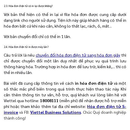
2.3. Hóa đơn điện tử có in lại được không?
Với bản thể hiện có thể in lại vì file hóa đơn được cung cấp dưới
dạng link cho người sử dụng. Tiện ích này giúp khách hàng có thể in
hóa đơn bất cứ khi nào cần, không lo thất lạc, rách, ố, mất...
Với bản chuyển đổi chỉ có thể in 1 lần.
2.4. Hóa đơn điện tử in được mấy lần?
Câu trả lời là nếu
chuyển đổi hóa đơn điện tử sang hóa đơn giấy
thì
chỉ được chuyển đổi một lần duy nhất để phục vụ quá trình lưu
thông hàng hóa. Trường hợp in hóa đơn để lưu trữ, kiểm kê,... thì có
thể in nhiều lần.
Bài viết đã cung cấp thông tin về cách
in hóa đơn điện tử
và một
số thắc mắc phổ biến trong quá trình thực hiện thao tác này. Khi
cần thêm thông tin tư vấn, hỗ trợ, quý khách vui lòng liên hệ với
Viettel qua hotline:
18008111
(miễn phí) để nhận được hỗ trợ miễn
phí hoặc tham khảo thêm tại địa chỉ website:
Hóa đơn điện tử S-
invoice
và FB:
Viettel Business Solutions
.
Chúc Quý doanh nghiệp
thành công!