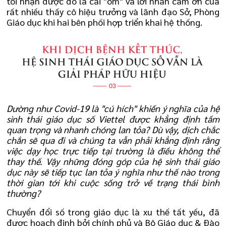
tôi nhận được đó là cái "ôm" và lời nhắn cảm ơn của
rất nhiều thầy cô hiệu trưởng và lãnh đạo Sở, Phòng
Giáo dục khi hai bên phối hợp triển khai hệ thống.
Dường như Covid-19 là "cú hích" khiến ý nghĩa của hệ
sinh thái giáo dục số Viettel được khẳng định tầm
quan trọng và nhanh chóng lan tỏa? Dù vậy, dịch chắc
chắn sẽ qua đi và chúng ta vẫn phải khẳng định rằng
việc dạy học trực tiếp tại trường là điều không thể
thay thế. Vậy những đóng góp của hệ sinh thái giáo
dục này sẽ tiếp tục lan tỏa ý nghĩa như thế nào trong
thời gian tới khi cuộc sống trở về trạng thái bình
thường?
Chuyển đổi số trong giáo dục là xu thế tất yếu, đã
được hoạch định bởi chính phủ và Bộ Giáo dục & Đào