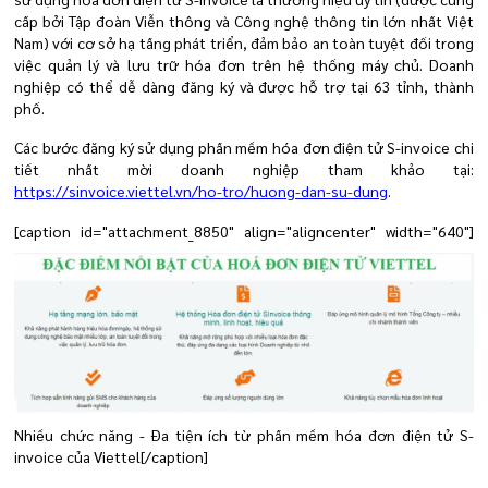
cấp bởi Tập đoàn Viễn thông và Công nghệ thông tin lớn nhất Việt
Nam) với cơ sở hạ tầng phát triển, đảm bảo an toàn tuyệt đối trong
việc quản lý và lưu trữ hóa đơn trên hệ thống máy chủ. Doanh
nghiệp có thể dễ dàng đăng ký và được hỗ trợ tại 63 tỉnh, thành
phố.
Các bước đăng ký sử dụng phần mềm hóa đơn điện tử S-invoice chi
tiết nhất mời doanh nghiệp tham khảo tại:
https://sinvoice.viettel.vn/ho-tro/huong-dan-su-dung
.
[caption id="attachment_8850" align="aligncenter" width="640"]
Nhiều chức năng - Đa tiện ích từ phần mềm hóa đơn điện tử S-
invoice của Viettel[/caption]