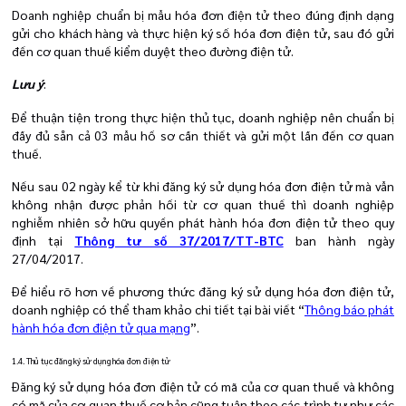
Doanh nghiệp chuẩn bị mẫu hóa đơn điện tử theo đúng định dạng
gửi cho khách hàng và thực hiện ký số hóa đơn điện tử, sau đó gửi
đến cơ quan thuế kiểm duyệt theo đường điện tử.
Lưu ý
:
Để thuận tiện trong thực hiện thủ tục, doanh nghiệp nên chuẩn bị
đầy đủ sẵn cả 03 mẫu hồ sơ cần thiết và gửi một lần đến cơ quan
thuế.
Nếu sau 02 ngày kể từ khi đăng ký sử dụng hóa đơn điện tử mà vẫn
không nhận được phản hồi từ cơ quan thuế thì doanh nghiệp
nghiễm nhiên sở hữu quyền phát hành hóa đơn điện tử theo quy
định tại
Thông tư số 37/2017/TT-BTC
ban hành ngày
27/04/2017.
Để hiểu rõ hơn về phương thức đăng ký sử dụng hóa đơn điện tử,
doanh nghiệp có thể tham khảo chi tiết tại bài viết “
Thông báo phát
hành hóa đơn điện tử qua mạng
”.
1.4. Thủ tục đăng ký sử dụng hóa đơn điện tử
Đăng ký sử dụng hóa đơn điện tử có mã của cơ quan thuế và không
có mã của cơ quan thuế cơ bản cũng tuân theo các trình tự như các