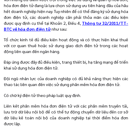
hóa đơn điện tử đang là lựa chọn sử dụng ưu tiên hàng đầu của hầu
hết doanh nghiệp hiện nay. Tuy nhiên để có thể đăng ký sử dụng hóa
đơn điện tử, các doanh nghiệp cần phải thỏa mãn các điều kiện
được quy định cụ thể tại Khoản 2, Điều 4,
Thông tư 32/2011/TT-
BTC về hóa đơn điện tử
như sau:
Tổ chức kinh tế đủ điều kiện hoạt động và có thực hiện khai thuế
với cơ quan thuế hoặc sử dụng giao dịch điện tử trong các hoạt
động liên quan đến ngân hàng.
Đáp ứng được đầy đủ điều kiện, trang thiết bị, hạ tầng mạng để triển
khai sử dụng hóa đơn điện tử.
Đội ngũ nhân lực của doanh nghiệp có đủ khả năng thực hiện các
thao tác liên quan đến việc sử dụng phần mềm hóa đơn điện tử.
Có chữ ký điện tử theo pháp luật quy định.
Liên kết phần mềm hóa đơn điện tử với các phần mềm truyền tải,
lưu trữ dữ liệu nội bộ để có thể tự động chuyển dữ liệu đến cơ sở
dữ liệu kế toán nội bộ của doanh nghiệp tại thời điểm hóa đơn
được lập.