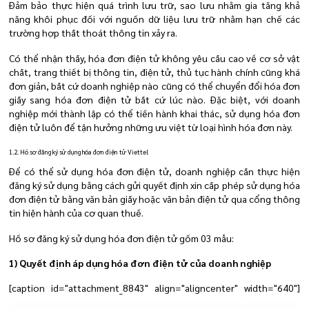
Đảm bảo thực hiện quá trình lưu trữ, sao lưu nhằm gia tăng khả
năng khôi phục đối với nguồn dữ liệu lưu trữ nhằm hạn chế các
trường hợp thất thoát thông tin xảy ra.
Có thể nhận thấy, hóa đơn điện tử không yêu cầu cao về cơ sở vật
chất, trang thiết bị thông tin, điện tử, thủ tục hành chính cũng khá
đơn giản, bất cứ doanh nghiệp nào cũng có thể chuyển đổi hóa đơn
giấy sang hóa đơn điện tử bất cứ lúc nào. Đặc biệt, với doanh
nghiệp mới thành lập có thể tiến hành khai thác, sử dụng hóa đơn
điện tử luôn để tận hưởng những ưu việt từ loại hình hóa đơn này.
1.2. Hồ sơ đăng ký sử dụng hóa đơn điện tử Viettel
Để có thể sử dụng hóa đơn điện tử, doanh nghiệp cần thực hiện
đăng ký sử dụng bằng cách gửi quyết định xin cấp phép sử dụng hóa
đơn điện tử bằng văn bản giấy hoặc văn bản điện tử qua cổng thông
tin hiện hành của cơ quan thuế.
Hồ sơ đăng ký sử dụng hóa đơn điện tử gồm 03 mẫu:
1) Quyết định áp dụng hóa đơn điện tử của doanh nghiệp
[caption id="attachment_8843" align="aligncenter" width="640"]