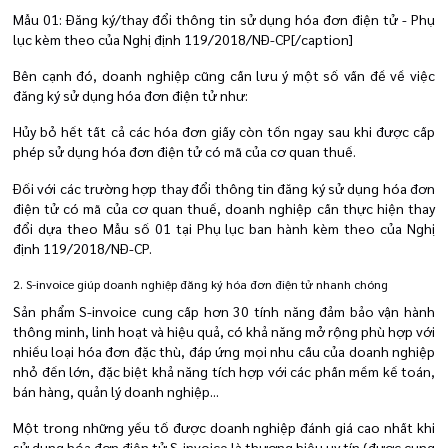
Mẫu 01: Đăng ký/thay đổi thông tin sử dụng hóa đơn điện tử - Phụ
lục kèm theo của Nghị định 119/2018/NĐ-CP[/caption]
Bên cạnh đó, doanh nghiệp cũng cần lưu ý một số vấn đề về việc
đăng ký sử dụng hóa đơn điện tử như:
Hủy bỏ hết tất cả các hóa đơn giấy còn tồn ngay sau khi được cấp
phép sử dụng hóa đơn điện tử có mã của cơ quan thuế.
Đối với các trường hợp thay đổi thông tin đăng ký sử dụng hóa đơn
điện tử có mã của cơ quan thuế, doanh nghiệp cần thực hiện thay
đổi dựa theo Mẫu số 01 tại Phụ lục ban hành kèm theo của Nghị
định 119/2018/NĐ-CP.
2. S-invoice giúp doanh nghiệp đăng ký hóa đơn điện tử nhanh chóng
Sản phẩm S-invoice cung cấp hơn 30 tính năng đảm bảo vận hành
thông minh, linh hoạt và hiệu quả, có khả năng mở rộng phù hợp với
nhiều loại hóa đơn đặc thù, đáp ứng mọi nhu cầu của doanh nghiệp
nhỏ đến lớn, đặc biệt khả năng tích hợp với các phần mềm kế toán,
bán hàng, quản lý doanh nghiệp...
Một trong những yếu tố được doanh nghiệp đánh giá cao nhất khi
sử dụng hóa đơn điện tử S-invoice là thương hiệu uy tín (được cung