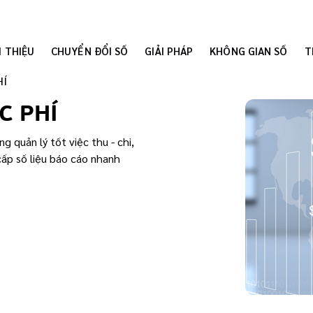
I THIỆU
CHUYỂN ĐỔI SỐ
GIẢI PHÁP
KHÔNG GIAN SỐ
T
HÍ
C PHÍ
 quản lý tốt việc thu - chi,
ấp số liệu báo cáo nhanh