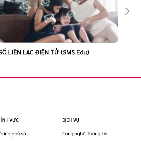
SỔ LIÊN LẠC ĐIỆN TỬ (SMS Edu)
PHẦ
LĨNH VỰC
DỊCH VỤ
Chính phủ số
Công nghệ thông tin