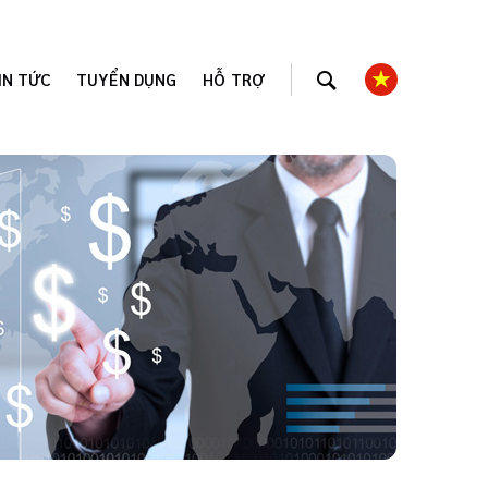
IN TỨC
TUYỂN DỤNG
HỖ TRỢ