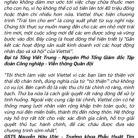
nghèo không dám mơ ước tới việc chạy chữa thuốc men
cho con họ, vì họ không thể có số tiền lên tới 40 triệu đồng
hoặc thậm chí nhiều hơn nữa. Viettel thực hiện chương
trình "Trái tim cho em" là cũng xuất phát từ suy nghĩ này.
Chúng tôi thực sự muốn mang đến cho các em nhỏ một trái
tim mới, một cuộc sống mới để các em được sống và vững
bước vào đời. Đây cũng là hoạt động thể hiện triết lý "Gắn
kết các hoạt động sản xuất kinh doanh với các hoạt động
nhân đạo và xã hội" của Viettel".
Đại tá Tống Viết Trung - Nguyên Phó Tổng Giám đốc Tập
đoàn Công nghiệp - Viễn thông Quân đội
"Tôi thích làm việc với Viettel vì các bạn làm từ thiện với
thái độ chân tình, đúng nghĩa của từ “từ thiện” chứ không
có vụ lợi. Bên cạnh đó là việc thu chi tài chính rõ ràng, minh
bạch. Thứ ba nữa là cách giải quyết rất năng động để xử lý
tình huống. Ngoài việc cung cấp tài chính, Viettel còn có hệ
thống mạng lưới nhân viên rộng khắp trên toàn quốc, từ
vùng núi đến miền biển, thành thị đến nông thôn. Hệ thống
này hỗ trợ rất tốt cho việc xác định gia cảnh, hỗ trợ giải
quyết thủ tục hành chính, để các cháu được đưa vào
chương trình sớm nhất".
GSTS Nguyễn Hữu Ước - Trưởng khoa Phẫu thuật Tim