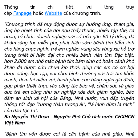
Thông tin chi tiết, vui lòng truy
cập
Fanpage
hoặc
Website
của chương trình.
"Chương trình đã huy động được sự hưởng ứng, tham gia,
ủng hộ nhiệt tình của đội ngũ thầy thuốc, nhiều tập thể, cá
nhân, tổ chức doanh nghiệp với số tiền gần 90 tỷ đồng; đã
khám sàng lọc miễn phí, phát hiện sớm bệnh tim bẩm sinh
cho hàng chục nghìn trẻ em nghèo vùng sâu vùng xa; hỗ trợ
trang thiết bị hiện đại cho nhiều bệnh viện tim. Đặc biệt,
hơn 2.000 em nhỏ mắc bệnh tim bẩm sinh có hoàn cảnh khó
khăn đã được cứu chữa kịp thời, giúp các em có cơ hội
được sống, học tập, vui chơi bình thường với trái tim khỏe
mạnh, đem lại niềm vui, hạnh phúc cho hàng ngàn gia đình,
góp phần thiết thực vào công tác bảo vệ, chăm sóc và giáo
dục trẻ em cũng như sự nghiệp xóa đói, giảm nghèo, bảo
đảm an sinh xã hội của Đảng, Nhà nước, vun đắp truyền
thống tốt đẹp "tương thân tương ái", "lá lành đùm lá rách"
của dân tộc ta".
Bà Nguyễn Thị Doan - Nguyên Phó Chủ tịch nước CHXHCN
Việt Nam
"Bệnh tim vốn được coi là căn bệnh của nhà giàu. Nhà