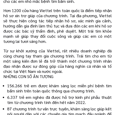
cho các em nhỏ mắc bệnh tim bẩm sinh.
Hơn 1200 cửa hàng Viettel trên toàn quốc là điểm tiếp nhận
hồ sơ xin trợ giúp của chương trình. Tại địa phương, Viettel
sẽ thực hiện công tác tiếp nhận hồ sơ, xác minh gia cảnh,
hướng dẫn gia đình làm thủ tục và đưa đón các em khi hồ sơ
được các bác sỹ thẩm định, phê duyệt. Một trái tim khỏe
mạnh sẽ giúp thay đổi cuộc sống và giúp các em có một
tương lai tươi sáng hơn.
Từ sự khởi xướng của Viettel, rất nhiều doanh nghiệp đã
cùng chung tay tham gia chương trình. Trái tim cho em từ
một sáng kiến đơn lẻ đã trở thành một chương trình nhân
đạo nhận được sự đóng góp của hàng nghìn cá nhân và tổ
chức tại Việt Nam và nước ngoài.
NHỮNG CON SỐ ẤN TƯỢNG
156.266 trẻ em được khám sàng lọc miễn phí bệnh tim
bẩm sinh trên toàn quốc thông qua chương trình.
6.337 trẻ em nghèo đã được hỗ trợ kinh phí phẫu thuật
tim từ chương trình tính đến hết năm 2022.
87 chương trình tư vấn trực tuyến, khám sàng lọc giúp kết
nối người dân với các chuyên gia tim mạch đầu ngành để