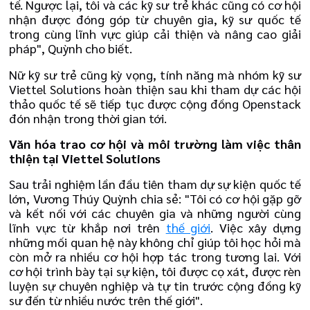
tế. Ngược lại, tôi và các kỹ sư trẻ khác cũng có cơ hội
nhận được đóng góp từ chuyên gia, kỹ sư quốc tế
trong cùng lĩnh vực giúp cải thiện và nâng cao giải
pháp", Quỳnh cho biết.
Nữ kỹ sư trẻ cũng kỳ vọng, tính năng mà nhóm kỹ sư
Viettel Solutions hoàn thiện sau khi tham dự các hội
thảo quốc tế sẽ tiếp tục được cộng đồng Openstack
đón nhận trong thời gian tới.
Văn hóa trao cơ hội và môi trường làm việc thân
thiện tại Viettel Solutions
Sau trải nghiệm lần đầu tiên tham dự sự kiện quốc tế
lớn, Vương Thúy Quỳnh chia sẻ: "Tôi có cơ hội gặp gỡ
và kết nối với các chuyên gia và những người cùng
lĩnh vực từ khắp nơi trên
thế giới
. Việc xây dựng
những mối quan hệ này không chỉ giúp tôi học hỏi mà
còn mở ra nhiều cơ hội hợp tác trong tương lai. Với
cơ hội trình bày tại sự kiện, tôi được cọ xát, được rèn
luyện sự chuyên nghiệp và tự tin trước cộng đồng kỹ
sư đến từ nhiều nước trên thế giới".