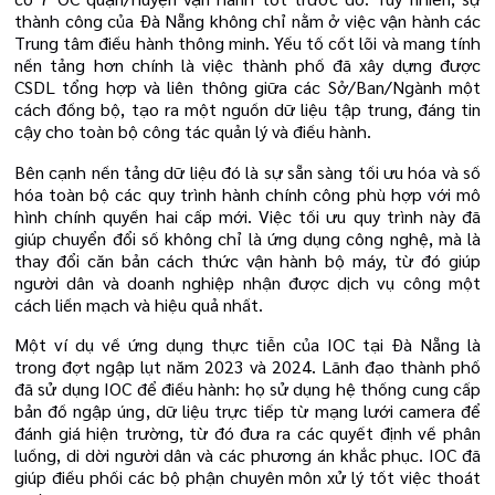
thành công của Đà Nẵng không chỉ nằm ở việc vận hành các
Trung tâm điều hành thông minh. Yếu tố cốt lõi và mang tính
nền tảng hơn chính là việc thành phố đã xây dựng được
CSDL tổng hợp và liên thông giữa các Sở/Ban/Ngành một
cách đồng bộ, tạo ra một nguồn dữ liệu tập trung, đáng tin
cậy cho toàn bộ công tác quản lý và điều hành.
Bên cạnh nền tảng dữ liệu đó là sự sẵn sàng tối ưu hóa và số
hóa toàn bộ các quy trình hành chính công phù hợp với mô
hình chính quyền hai cấp mới. Việc tối ưu quy trình này đã
giúp chuyển đổi số không chỉ là ứng dụng công nghệ, mà là
thay đổi căn bản cách thức vận hành bộ máy, từ đó giúp
người dân và doanh nghiệp nhận được dịch vụ công một
cách liền mạch và hiệu quả nhất.
Một ví dụ về ứng dụng thực tiễn của IOC tại Đà Nẵng là
trong đợt ngập lụt năm 2023 và 2024. Lãnh đạo thành phố
đã sử dụng IOC để điều hành: họ sử dụng hệ thống cung cấp
bản đồ ngập úng, dữ liệu trực tiếp từ mạng lưới camera để
đánh giá hiện trường, từ đó đưa ra các quyết định về phân
luồng, di dời người dân và các phương án khắc phục. IOC đã
giúp điều phối các bộ phận chuyên môn xử lý tốt việc thoát