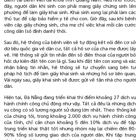
đây, người dân khi sinh con phải mang giấy chứng sinh lên
phường để làm giấy khai sinh. Khai sinh xong lại phải làm các
thủ tục để cấp bảo hiểm y tế cho con. Giờ đây, sau khi bệnh
viện cấp giấy chứng sinh, cha mẹ chỉ việc khai mỗi căn cước
công dân (số định danh) thôi.
Sau đó, hệ thống của bệnh viện sẽ tự động kết nối đến cơ sở
dữ liệu quốc gia về dân cư, tất cả hồ sơ của cha mẹ được lấy
về. Hệ thống sẽ gửi tin nhắn đến số điện thoại của người bố
hỏi: dự kiến đặt tên con là gì. Sau khi đặt tên con xong và xác
nhận bằng tin nhắn, hệ thống sẽ tự chuyển sang bên tư
pháp hộ tịch để làm giấy khai sinh và những hồ sơ liên quan.
Vài ngày sau, giấy khai sinh sẽ được gửi về tận nhà cho người
dân.
Hiện tại, Đà Nẵng đang triển khai thí điểm khoảng 27 dịch vụ
hành chính công chủ động như vậy. Tất cả đều là những dịch
vụ công có số lượng người sử dụng lớn nhất. Theo thống kê
của chúng tôi, trong khoảng 2.000 dịch vụ hành chính công
của tỉnh, chỉ cần chọn khoảng 5 đến 10% dịch vụ để tập
trung triển khai thật tốt nhưng nhóm này lại chiếm đến 80-
90% tổng số lượng giao dịch của người dân. Khi tập trung