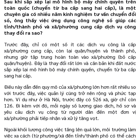
Sau khi sắp xếp lại mô hình bộ máy chính quyền trên
toàn quốc (chuyển từ ba cấp sang hai cấp), là một
chuyên gia có nhiều năm kinh nghiệm tư vấn chuyển đổi
số, ông thấy việc ứng dụng công nghệ số giúp các
tỉnh/thành phố và xã/phường cung cấp dịch vụ công
thay đổi ra sao?
Trước đây, chỉ có một số ít các dịch vụ công là cấp
xã/phường cung cấp, còn lại quận/huyện và thành phố,
nhưng giờ tập trung hoàn toàn vào xã/phường (bỏ cấp
quận/huyện). Đây là thay đổi rất lớn và căn bản khi đất nước
sắp xếp lại mô hình bộ máy chính quyền, chuyển từ ba cấp
sang hai cấp.
Điều này dẫn đến quy mô của xã/phường lớn hơn rất nhiều so
với trước đây, việc quản lý cũng trở nên rộng và phức tạp
hơn. Ví dụ như ở Hà Nội, trước đây có 526 xã, giờ chỉ còn
126. Đi kèm với đó, mỗi ngày số lượng giao dịch, hồ sơ và
yêu cầu dịch vụ công từ người dân đến một đơn vị
xã/phường phải tiếp nhận và xử lý tăng vọt.
Ngoài khối lượng công việc tăng lên quá lớn, môi trường làm
việc xa cách (từ phường/xã đến tỉnh/thành phố có thể cách