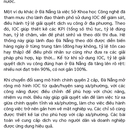
nước.
Một ví dụ khác ở Đà Nẵng là việc Sở Khoa học Công nghệ đã
tham mưu cho lãnh đạo thành phố sử dụng IOC để giám sát,
điều hành tỷ lệ giải quyết dịch vụ công ở địa phương. Theo
đó, IOC giúp thiết kế các KPI (tổng số thủ tục, tỷ lệ đúng
hạn, tỷ lệ chậm, vấn đề phát sinh) và theo dõi thi đua. Hệ
thống này giúp lãnh đạo Đà Nẵng theo dõi được diễn biến
hàng ngày ở từng trung tâm (đông hay không, tỷ lệ tồn cao
hay thấp) để điều phối nhân sự cũng như đưa ra các giải
pháp phù hợp, kịp thời… Kể từ khi sử dụng IOC, tỷ lệ giải
quyết dịch vụ công đúng hạn ở Đà Nẵng đã tăng lên rõ rệt:
nhiều nơi đạt trên 90%, có nơi gần 100%.
Khi chuyển đổi sang mô hình chính quyền 2 cấp, Đà Nẵng mở
rộng mô hình IOC từ quận/huyện sang xã/phường, với các
công năng được điều chỉnh để phù hợp với chức năng,
nhiệm vụ mới. Điều này giúp giải quyết vấn đề làm việc từ xa
giữa chính quyền tỉnh và xã/phường, làm cho việc điều hành
công việc trở nên gần hơn về mặt nghiệp vụ. Các chỉ số cũng
được thiết kế lại cho phù hợp với cấp xã/phường. Các bài
toán về cung cấp dịch vụ cho người dân và doanh nghiệp
được ứng dụng hiệu quả.