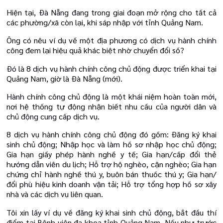
Hiện tại, Đà Nẵng đang trong giai đoạn mở rộng cho tất cả
các phường/xã còn lại, khi sáp nhập với tỉnh Quảng Nam.
Ông có nêu ví dụ về một địa phương có dịch vụ hành chính
công đem lại hiệu quả khác biệt nhờ chuyển đổi số?
Đó là 8 dịch vụ hành chính công chủ động được triển khai tại
Quảng Nam, giờ là Đà Nẵng (mới).
Hành chính công chủ động là một khái niệm hoàn toàn mới,
nơi hệ thống tự động nhận biết nhu cầu của người dân và
chủ động cung cấp dịch vụ.
8 dịch vụ hành chính công chủ động đó gồm: Đăng ký khai
sinh chủ động; Nhập học và làm hồ sơ nhập học chủ động;
Gia hạn giấy phép hành nghề y tế; Gia hạn/cấp đổi thẻ
hướng dẫn viên du lịch; Hỗ trợ hộ nghèo, cận nghèo; Gia hạn
chứng chỉ hành nghề thú y, buôn bán thuốc thú y; Gia hạn/
đổi phù hiệu kinh doanh vận tải; Hỗ trợ tổng hợp hồ sơ xây
nhà và các dịch vụ liên quan.
Tôi xin lấy ví dụ về đăng ký khai sinh chủ động, bắt đầu thí
điểm tại Bệnh viện đa khoa tỉnh Quảng Nam. Nếu như trước