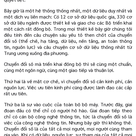
Bây giờ là một hệ thống thống nhất, một dữ liệu duy nhất và
một dịch vụ liền mạch: Có 12 cơ sở dữ liệu quốc gia, 330 cơ
sở dữ liệu ngành được thiết kế và giao cho các Bộ triển khai
một cách rất đồng bộ. Trong mọi thiết kế bây giờ chúng tôi
đều tính đến câu chuyện sáu yếu tố then chốt của chuyển
đổi số (thể chế, hạ tầng, dữ liệu, nền tảng, an toàn thông
tin, nguồn lực) và câu chuyện cơ sở dữ liệu thống nhất từ
Trung ương xuống địa phương.
Chuyển đổi số mà triển khai đồng bộ thì sẽ cùng một chuẩn,
cùng một ngôn ngữ, cùng một giao tiếp và thuận lợi.
Thứ hai là về mặt cơ chế, vì chuyển đổi số cần kinh phí, cần
nguồn lực. Việc ưu tiên kinh phí cũng được lãnh đạo các cấp
rất ưu tiên.
Thứ ba là sự vào cuộc của toàn bộ bộ máy. Trước đây, giai
đoạn đầu có thể chỉ có người hô hào. Giai đoạn tiếp theo
chỉ có cán bộ công nghệ thông tin, tức là chuyển đổi số là
việc của công nghệ thông tin. Nhưng bây giờ thì không thế.
Chuyển đổi số là của tất cả mọi người, mọi người cùng tham
gia vào. Khi có dữ liệu, nguồn lực, sự tham gia của tất cả mọi