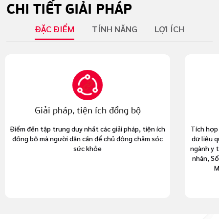
CHI TIẾT
GIẢI PHÁP
ĐẶC ĐIỂM
TÍNH NĂNG
LỢI ÍCH
ch đồng bộ
Khả năng tích hợp
c giải pháp, tiện ích
Tích hợp với tất cả các hệ thống phần mề
ể chủ động chăm sóc
dữ liệu quốc gia quản lý về y tế, phục vụ k
ngành y tế mà cả người dân như Hồ sơ sức
nhân, Sổ tiêm chủng điện tử, Cổng tra cứ
Medical hub, Cổng tra cứu An toàn
thực phẩm,…