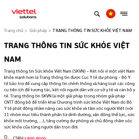
Trang chủ
Giải pháp
TRANG THÔNG TIN SỨC KHỎE VIỆT NAM
TRANG THÔNG TIN SỨC KHỎE VIỆT
NAM
Trang thông tin Sức khỏe Việt Nam (SKVN) – Kết nối vì một việt Nam
khỏe mạnh hơn là Trang thông tin được Cục Y tế dự phòng – Bộ Y
tế bảo trợ để cung cấp thông tin chính thống và hàng loạt các công
cụ tiện ích để tương tác, kết nối người dân với cơ sở y tế và cán bộ y
tế. Trang thông tin SKVN là một giải pháp trong nhóm giải pháp
CNTT đồng bộ để triển khai Chương trình sức khỏe Việt Nam do Bộ
Y tế phát động nhằm nâng cao sức khỏe và tầm vóc người Việt (với
11 nhóm mục tiêu thành phần từ dinh dưỡng, vận động thể lực, sức
khỏe môi trường, …), tăng cường dự phòng và chủ động chăm sóc
sức khỏe của từng người dân trọn đời.
CSKH:
1800.8000