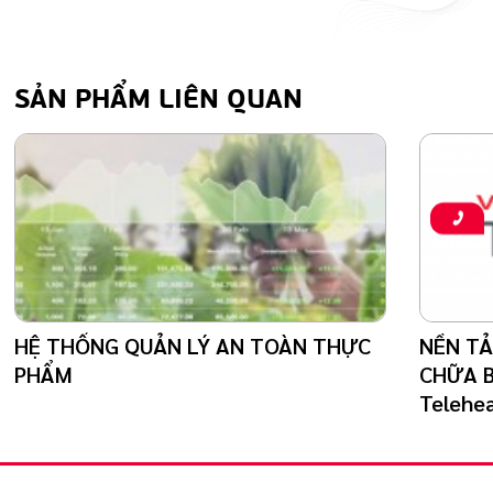
SẢN PHẨM LIÊN QUAN
HỆ THỐNG QUẢN LÝ AN TOÀN THỰC
NỀN TẢ
PHẨM
CHỮA B
Telehea