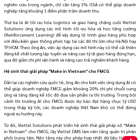
nghiên cứu trong ngành, chỉ cần tăng 3% OSA có thể giúp doanh
nghiệp tăng khoảng 1 điểm phần trăm doanh thu.
Thứ ba là AI tối ưu hóa logistics và giao hàng chặng cuối Viettel
Solutions ứng dụng các mô hình tối ưu hóa và học tăng cường
(Reinforcement Learning) để xây dựng lộ trình giao hàng phù hợp
với điều kiện giao thông phức tạp tại các đô thị lớn như Hà Nội hay
TP.HCM. Theo ông An, việc áp dụng các mô hình này có thể cải thiện
đáng kể chất lượng lập tuyến và nâng cao tỷ lệ giao hàng đúng hạn,
qua đó giảm chi phí vận hành và nâng cao trải nghiệm khách hàng.
Hệ sinh thái giải pháp "Make in Vietnam" cho FMCG
Dẫn lại các nghiên cứu quốc tế, ông An cho biết việc ứng dụng AI có
thể giúp doanh nghiệp FMCG giảm khoảng 20% chi phí chuỗi cung
ứng và tăng đáng kể tốc độ đưa sản phẩm ra thị trường. Trong bối
cảnh thị trường AI cho FMCG được dự báo đạt hàng chục tỷ USD
trong thập kỷ tới, các doanh nghiệp Việt Nam khó có thể đứng
ngoài xu hướng này.
Từ đó, Viettel Solutions phát triển hệ sinh thái giải pháp số “Make
in Vietnam” cho FMCG, lấy Viettel DMS làm nền tảng quản trị phân
phối trung tâm. Nền tảng này cho phép hợp nhất dữ liệu từ nhiều