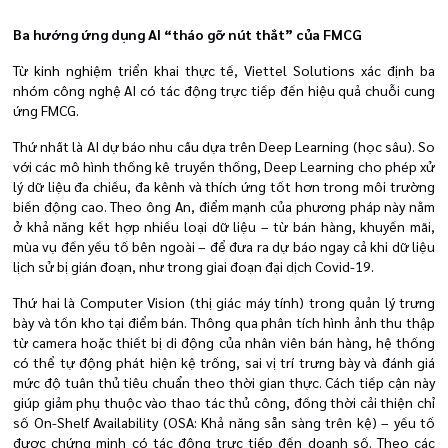
Ba hướng ứng dụng AI “tháo gỡ nút thắt” của FMCG
Từ kinh nghiệm triển khai thực tế, Viettel Solutions xác định ba
nhóm công nghệ AI có tác động trực tiếp đến hiệu quả chuỗi cung
ứng FMCG.
Thứ nhất là AI dự báo nhu cầu dựa trên Deep Learning (học sâu). So
với các mô hình thống kê truyền thống, Deep Learning cho phép xử
lý dữ liệu đa chiều, đa kênh và thích ứng tốt hơn trong môi trường
biến động cao. Theo ông An, điểm mạnh của phương pháp này nằm
ở khả năng kết hợp nhiều loại dữ liệu – từ bán hàng, khuyến mãi,
mùa vụ đến yếu tố bên ngoài – để đưa ra dự báo ngay cả khi dữ liệu
lịch sử bị gián đoạn, như trong giai đoạn đại dịch Covid-19.
Thứ hai là Computer Vision (thị giác máy tính) trong quản lý trưng
bày và tồn kho tại điểm bán. Thông qua phân tích hình ảnh thu thập
từ camera hoặc thiết bị di động của nhân viên bán hàng, hệ thống
có thể tự động phát hiện kệ trống, sai vị trí trưng bày và đánh giá
mức độ tuân thủ tiêu chuẩn theo thời gian thực. Cách tiếp cận này
giúp giảm phụ thuộc vào thao tác thủ công, đồng thời cải thiện chỉ
số On-Shelf Availability (OSA: Khả năng sẵn sàng trên kệ) – yếu tố
được chứng minh có tác động trực tiếp đến doanh số. Theo các