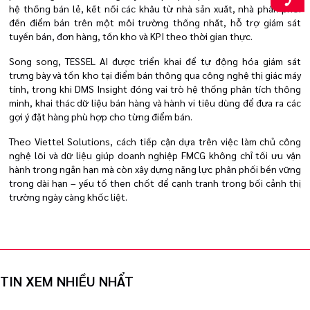
hệ thống bán lẻ, kết nối các khâu từ nhà sản xuất, nhà phân phối
đến điểm bán trên một môi trường thống nhất, hỗ trợ giám sát
tuyến bán, đơn hàng, tồn kho và KPI theo thời gian thực.
Song song, TESSEL AI được triển khai để tự động hóa giám sát
trưng bày và tồn kho tại điểm bán thông qua công nghệ thị giác máy
tính, trong khi DMS Insight đóng vai trò hệ thống phân tích thông
minh, khai thác dữ liệu bán hàng và hành vi tiêu dùng để đưa ra các
gợi ý đặt hàng phù hợp cho từng điểm bán.
Theo Viettel Solutions, cách tiếp cận dựa trên việc làm chủ công
nghệ lõi và dữ liệu giúp doanh nghiệp FMCG không chỉ tối ưu vận
hành trong ngắn hạn mà còn xây dựng năng lực phân phối bền vững
trong dài hạn – yếu tố then chốt để cạnh tranh trong bối cảnh thị
trường ngày càng khốc liệt.
TIN XEM NHIỀU NHẨT