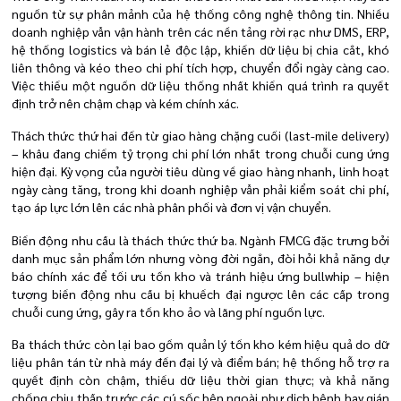
nguồn từ sự phân mảnh của hệ thống công nghệ thông tin. Nhiều
doanh nghiệp vẫn vận hành trên các nền tảng rời rạc như DMS, ERP,
hệ thống logistics và bán lẻ độc lập, khiến dữ liệu bị chia cắt, khó
liên thông và kéo theo chi phí tích hợp, chuyển đổi ngày càng cao.
Việc thiếu một nguồn dữ liệu thống nhất khiến quá trình ra quyết
định trở nên chậm chạp và kém chính xác.
Thách thức thứ hai đến từ giao hàng chặng cuối (last-mile delivery)
– khâu đang chiếm tỷ trọng chi phí lớn nhất trong chuỗi cung ứng
hiện đại. Kỳ vọng của người tiêu dùng về giao hàng nhanh, linh hoạt
ngày càng tăng, trong khi doanh nghiệp vẫn phải kiểm soát chi phí,
tạo áp lực lớn lên các nhà phân phối và đơn vị vận chuyển.
Biến động nhu cầu là thách thức thứ ba. Ngành FMCG đặc trưng bởi
danh mục sản phẩm lớn nhưng vòng đời ngắn, đòi hỏi khả năng dự
báo chính xác để tối ưu tồn kho và tránh hiệu ứng bullwhip – hiện
tượng biến động nhu cầu bị khuếch đại ngược lên các cấp trong
chuỗi cung ứng, gây ra tồn kho ảo và lãng phí nguồn lực.
Ba thách thức còn lại bao gồm quản lý tồn kho kém hiệu quả do dữ
liệu phân tán từ nhà máy đến đại lý và điểm bán; hệ thống hỗ trợ ra
quyết định còn chậm, thiếu dữ liệu thời gian thực; và khả năng
chống chịu thấp trước các cú sốc bên ngoài như dịch bệnh hay gián