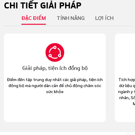
CHI TIẾT
GIẢI PHÁP
ĐẶC ĐIỂM
TÍNH NĂNG
LỢI ÍCH
Giải pháp, tiện ích đồng bộ
Điểm đến tập trung duy nhất các giải pháp, tiện ích
Tích hợp
đồng bộ mà người dân cần để chủ động chăm sóc
dữ liệu 
sức khỏe
ngành y 
nhân, S
M