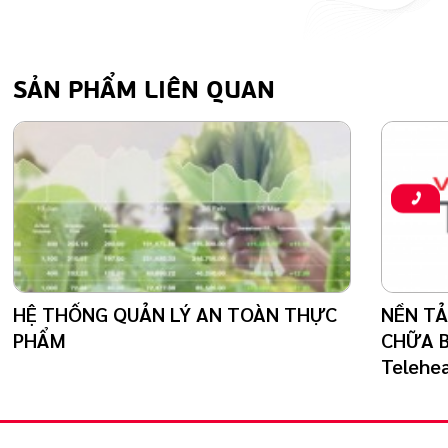
SẢN PHẨM LIÊN QUAN
HỆ THỐNG QUẢN LÝ AN TOÀN THỰC
NỀN TẢ
PHẨM
CHỮA B
Telehea