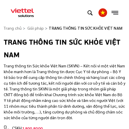
Trang chủ
Giải pháp
TRANG THÔNG TIN SỨC KHỎE VIỆT NAM
TRANG THÔNG TIN SỨC KHỎE VIỆT
NAM
Trang thông tin Sức khỏe Việt Nam (SKVN) – Kết nối vì một việt Nam
khỏe mạnh hơn là Trang thông tin được Cục Y tế dự phòng – Bộ Y
tế bảo trợ để cung cấp thông tin chính thống và hàng loạt các công
cụ tiện ích để tương tác, kết nối người dân với cơ sở y tế và cán bộ y
tế. Trang thông tin SKVN là một giải pháp trong nhóm giải pháp
CNTT đồng bộ để triển khai Chương trình sức khỏe Việt Nam do Bộ
Y tế phát động nhằm nâng cao sức khỏe và tầm vóc người Việt (với
11 nhóm mục tiêu thành phần từ dinh dưỡng, vận động thể lực, sức
khỏe môi trường, …), tăng cường dự phòng và chủ động chăm sóc
sức khỏe của từng người dân trọn đời.
CSKH:
1800.8000