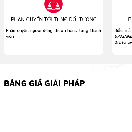
HÂN QUYỀN TỚI TỪNG ĐỐI TƯỢNG
BIỂU M
 quyền người dùng theo nhóm, từng thành
Biểu mẫu đúng 
5932
/BGDĐT-QLCL
& Đào tạo.
BẢNG GIÁ
GIẢI PHÁP