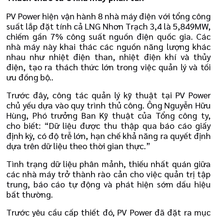
PV Power hiện vận hành 8 nhà máy điện với tổng công
suất lắp đặt tính cả LNG Nhơn Trạch 3,4 là 5,849MW,
chiếm gần 7% công suất nguồn điện quốc gia. Các
nhà máy này khai thác các nguồn năng lượng khác
nhau như nhiệt điện than, nhiệt điện khí và thủy
điện, tạo ra thách thức lớn trong việc quản lý và tối
ưu đồng bộ..
Trước đây, công tác quản lý kỹ thuật tại PV Power
chủ yếu dựa vào quy trình thủ công. Ông Nguyễn Hữu
Hùng, Phó trưởng Ban Kỹ thuật của Tổng công ty,
cho biết: “Dữ liệu được thu thập qua báo cáo giấy
định kỳ, có độ trễ lớn, hạn chế khả năng ra quyết định
dựa trên dữ liệu theo thời gian thực.”
Tình trạng dữ liệu phân mảnh, thiếu nhất quán giữa
các nhà máy trở thành rào cản cho việc quản trị tập
trung, báo cáo tự động và phát hiện sớm dấu hiệu
bất thường.
Trước yêu cầu cấp thiết đó, PV Power đã đặt ra mục