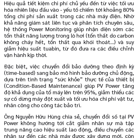
Hiệu quả tiết kiệm chi phí chủ yếu đến từ việc tối ưu
hóa nhiên liệu đầu vào - yếu tố chiếm tới khoảng 80%
tổng chi phí sản xuất trong các nhà máy điện. Nhờ
khả năng giám sát liên tục và phân tích chuyên sâu,
hệ thống Power Monitoring giúp nhận diện sớm các
tổn thất năng lượng trong lò hơi (tổn thất do carbon
không cháy hết, tổn thất qua khói thoát...) và suy
giảm hiệu suất tuabin, từ đó đưa ra các điều chỉnh
vận hành kịp thời.
Đặc biệt, việc chuyển đổi bảo dưỡng theo định kỳ
(time-based) sang bảo mô hình bảo dưỡng chủ động,
dựa trên tình trạng “sức khỏe” thực tế của thiết bị
(Condition-Based Maintenance) giúp PV Power tăng
độ khả dụng của tổ máy lên trên 95%, giảm thiểu các
sự cố dừng máy đột xuất và tối ưu hóa chi phí vật tư,
nhân công cho công tác bảo trì.
Ông Nguyễn Hữu Hùng chia sẻ, chuyển đổi số tại PV
Power không hướng tới cắt giảm nhân sự mà tập
trung nâng cao hiệu suất lao động, điều chuyển các
nhân sự đến các nhà máy được xây dựng mới, còn