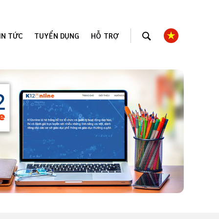
IN TỨC
TUYỂN DỤNG
HỖ TRỢ