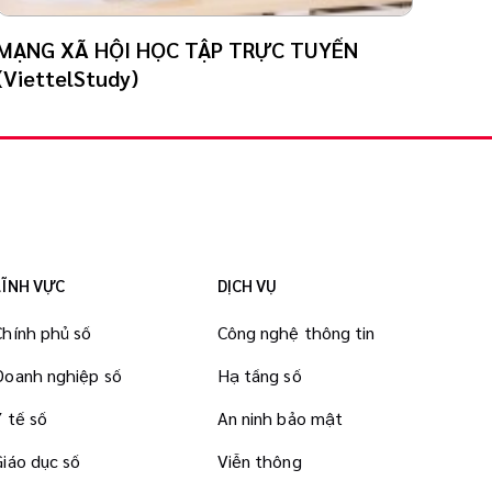
MẠNG XÃ HỘI HỌC TẬP TRỰC TUYẾN
HỆ 
(ViettelStudy)
DỤC
LĨNH VỰC
DỊCH VỤ
Chính phủ số
Công nghệ thông tin
Doanh nghiệp số
Hạ tầng số
Y tế số
An ninh bảo mật
Giáo dục số
Viễn thông