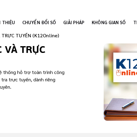
I THIỆU
CHUYỂN ĐỔI SỐ
GIẢI PHÁP
KHÔNG GIAN SỐ
T
 TRỰC TUYẾN (K12Online)
 VÀ TRỰC
ệ thống hỗ trợ toàn trình công
 tra trực tuyến, dành riêng
xuyên.