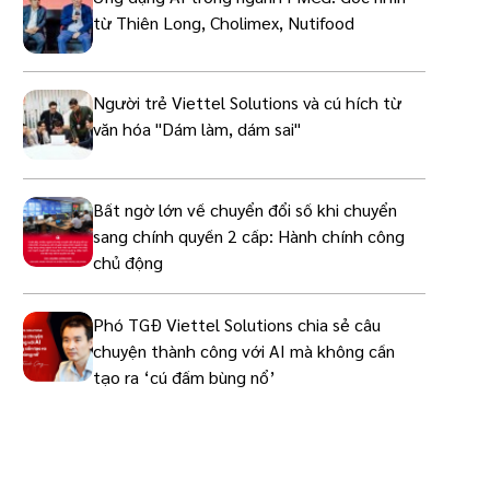
từ Thiên Long, Cholimex, Nutifood
Người trẻ Viettel Solutions và cú hích từ
văn hóa "Dám làm, dám sai"
Bất ngờ lớn về chuyển đổi số khi chuyển
sang chính quyền 2 cấp: Hành chính công
chủ động
Phó TGĐ Viettel Solutions chia sẻ câu
chuyện thành công với AI mà không cần
tạo ra ‘cú đấm bùng nổ’