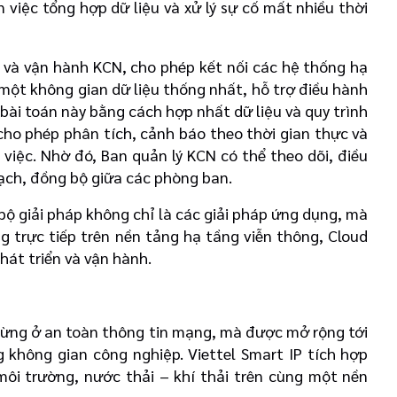
việc tổng hợp dữ liệu và xử lý sự cố mất nhiều thời
ý và vận hành KCN, cho phép kết nối các hệ thống hạ
một không gian dữ liệu thống nhất, hỗ trợ điều hành
t bài toán này bằng cách hợp nhất dữ liệu và quy trình
cho phép phân tích, cảnh báo theo thời gian thực và
 việc. Nhờ đó, Ban quản lý KCN có thể theo dõi, điều
bạch, đồng bộ giữa các phòng ban.
ộ giải pháp không chỉ là các giải pháp ứng dụng, mà
 trực tiếp trên nền tảng hạ tầng viễn thông, Cloud
hát triển và vận hành.
dừng ở an toàn thông tin mạng, mà được mở rộng tới
 không gian công nghiệp. Viettel Smart IP tích hợp
môi trường, nước thải – khí thải trên cùng một nền