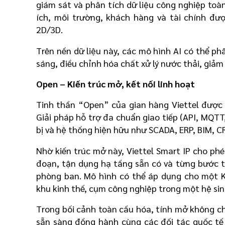
giám sát và phân tích dữ liệu công nghiệp toàn
ích, môi trường, khách hàng và tài chính đượ
2D/3D.
Trên nền dữ liệu này, các mô hình AI có thể ph
sáng, điều chỉnh hóa chất xử lý nước thải, giả
Open – Kiến trúc mở, kết nối linh hoạt
Tinh thần “Open” của gian hàng Viettel được t
Giải pháp hỗ trợ đa chuẩn giao tiếp (API, MQTT
bị và hệ thống hiện hữu như SCADA, ERP, BIM, C
Nhờ kiến trúc mở này, Viettel Smart IP cho phé
đoạn, tận dụng hạ tầng sẵn có và từng bước t
phòng ban. Mô hình có thể áp dụng cho một K
khu kinh thế, cụm công nghiệp trong một hệ sinh
Trong bối cảnh toàn cầu hóa, tính mở không chỉ
sẵn sàng đồng hành cùng các đối tác quốc tế 