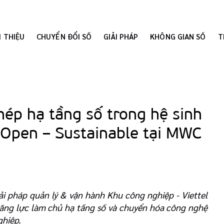
I THIỆU
CHUYỂN ĐỔI SỐ
GIẢI PHÁP
KHÔNG GIAN SỐ
T
hép hạ tầng số trong hệ sinh
– Open – Sustainable tại MWC
i pháp quản lý & vận hành Khu công nghiệp - Viettel
ng lực làm chủ hạ tầng số và chuyển hóa công nghệ
ghiệp.