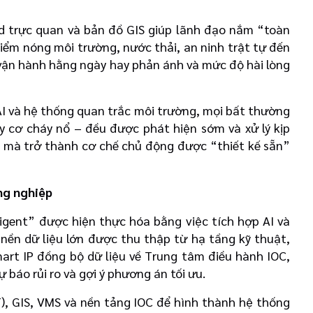
d trực quan và bản đồ GIS giúp lãnh đạo nắm “toàn
iểm nóng môi trường, nước thải, an ninh trật tự đến
h vận hành hằng ngày hay phản ánh và mức độ hài lòng
 AI và hệ thống quan trắc môi trường, mọi bất thường
y cơ cháy nổ – đều được phát hiện sớm và xử lý kịp
, mà trở thành cơ chế chủ động được “thiết kế sẵn”
ông nghiệp
igent” được hiện thực hóa bằng việc tích hợp AI và
 nền dữ liệu lớn được thu thập từ hạ tầng kỹ thuật,
mart IP đồng bộ dữ liệu về Trung tâm điều hành IOC,
 báo rủi ro và gợi ý phương án tối ưu.
T), GIS, VMS và nền tảng IOC để hình thành hệ thống