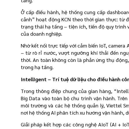
tảng.
Ở cấp điều hành, hệ thống cung cấp dashboar
cảnh” hoạt động KCN theo thời gian thực: từ đ
trạng thái hạ tầng – tiện ích, tiến độ quy trìn
của doanh nghiệp.
Nhờ kết nối trực tiếp với cảm biến IoT, camera
– từ rò rỉ nước, vượt ngưỡng khí thải đến ngu
thời. An toàn không còn là phản ứng thụ động
trong hạ tầng.
Intelligent – Trí tuệ dữ liệu cho điều hành c
Trong thông điệp chung của gian hàng, “Intell
Big Data vào toàn bộ chu trình vận hành. Trên
môi trường và các hệ thống quản lý, Viettel S
nơi hệ thống AI phân tích xu hướng vận hành, dự
Giải pháp kết hợp các công nghệ AIoT (AI + Io