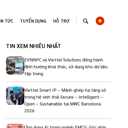
IN TỨC
TUYỂN DỤNG
HỖ TRỢ
TIN XEM NHIỀU NHẨT
EVNNPC và Viettel Solutions đồng hành
định hướng khai thác, sử dụng kho dữ liệu
tập trung
Viettel Smart IP – Mảnh ghép hạ tầng số
trong hệ sinh thái Secure – Intelligent –
Open – Sustainable tại MWC Barcelona
2026
Ứng dụng AI trong ngành FMCG: Góc nhìn