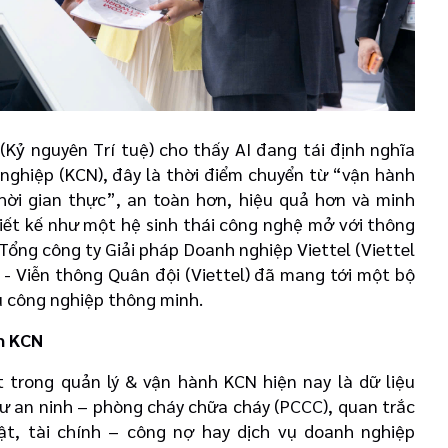
Kỷ nguyên Trí tuệ) cho thấy AI đang tái định nghĩa
nghiệp (KCN), đây là thời điểm chuyển từ “vận hành
hời gian thực”, an toàn hơn, hiệu quả hơn và minh
iết kế như một hệ sinh thái công nghệ mở với thông
 Tổng công ty Giải pháp Doanh nghiệp Viettel (Viettel
- Viễn thông Quân đội (Viettel) đã mang tới một bộ
hu công nghiệp thông minh.
h KCN
trong quản lý & vận hành KCN hiện nay là dữ liệu
hư an ninh – phòng cháy chữa cháy (PCCC), quan trắc
ật, tài chính – công nợ hay dịch vụ doanh nghiệp