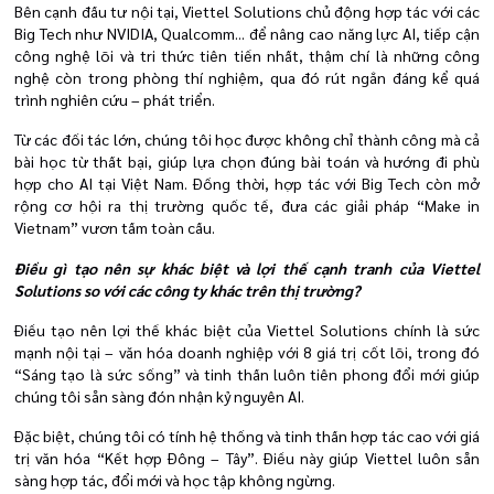
Bên cạnh đầu tư nội tại, Viettel Solutions chủ động hợp tác với các
Big Tech như NVIDIA, Qualcomm... để nâng cao năng lực AI, tiếp cận
công nghệ lõi và tri thức tiên tiến nhất, thậm chí là những công
nghệ còn trong phòng thí nghiệm, qua đó rút ngắn đáng kể quá
trình nghiên cứu – phát triển.
Từ các đối tác lớn, chúng tôi học được không chỉ thành công mà cả
bài học từ thất bại, giúp lựa chọn đúng bài toán và hướng đi phù
hợp cho AI tại Việt Nam. Đồng thời, hợp tác với Big Tech còn mở
rộng cơ hội ra thị trường quốc tế, đưa các giải pháp “Make in
Vietnam” vươn tầm toàn cầu.
Điều gì tạo nên sự khác biệt và lợi thế cạnh tranh của Viettel
Solutions so với các công ty khác trên thị trường?
Điều tạo nên lợi thế khác biệt của Viettel Solutions chính là sức
mạnh nội tại – văn hóa doanh nghiệp với 8 giá trị cốt lõi, trong đó
“Sáng tạo là sức sống” và tinh thần luôn tiên phong đổi mới giúp
chúng tôi sẵn sàng đón nhận kỷ nguyên AI.
Đặc biệt, chúng tôi có tính hệ thống và tinh thần hợp tác cao với giá
trị văn hóa “Kết hợp Đông – Tây”. Điều này giúp Viettel luôn sẵn
sàng hợp tác, đổi mới và học tập không ngừng.