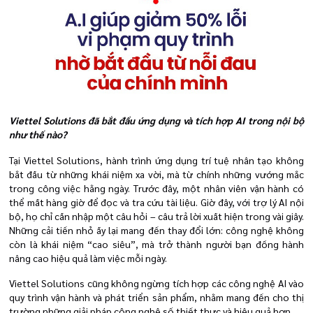
Viettel Solutions đã bắt đầu ứng dụng và tích hợp AI trong nội bộ
như thế nào?
Tại Viettel Solutions, hành trình ứng dụng trí tuệ nhân tạo không
bắt đầu từ những khái niệm xa vời, mà từ chính những vướng mắc
trong công việc hằng ngày. Trước đây, một nhân viên vận hành có
thể mất hàng giờ để đọc và tra cứu tài liệu. Giờ đây, với trợ lý AI nội
bộ, họ chỉ cần nhập một câu hỏi – câu trả lời xuất hiện trong vài giây.
Những cải tiến nhỏ ấy lại mang đến thay đổi lớn: công nghệ không
còn là khái niệm “cao siêu”, mà trở thành người bạn đồng hành
nâng cao hiệu quả làm việc mỗi ngày.
Viettel Solutions cũng không ngừng tích hợp các công nghệ AI vào
quy trình vận hành và phát triển sản phẩm, nhằm mang đến cho thị
trường những giải pháp công nghệ số thiết thực và hiệu quả hơn.