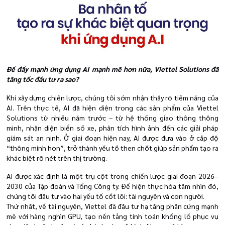
Để đẩy mạnh ứng dụng AI mạnh mẽ hơn nữa, Viettel Solutions đã
tăng tốc đầu tư ra sao?
Khi xây dựng chiến lược, chúng tôi sớm nhận thấy rõ tiềm năng của
AI. Trên thực tế, AI đã hiện diện trong các sản phẩm của Viettel
Solutions từ nhiều năm trước – từ hệ thống giao thông thông
minh, nhận diện biển số xe, phân tích hình ảnh đến các giải pháp
giám sát an ninh. Ở giai đoạn hiện nay, AI được đưa vào ở cấp độ
“thông minh hơn”, trở thành yếu tố then chốt giúp sản phẩm tạo ra
khác biệt rõ nét trên thị trường.
AI được xác định là một trụ cột trong chiến lược giai đoạn 2026–
2030 của Tập đoàn và Tổng Công ty. Để hiện thực hóa tầm nhìn đó,
chúng tôi đầu tư vào hai yếu tố cốt lõi: tài nguyên và con người.
Thứ nhất, về tài nguyên, Viettel đã đầu tư hạ tầng phần cứng mạnh
mẽ với hàng nghìn GPU, tạo nền tảng tính toán khổng lồ phục vụ