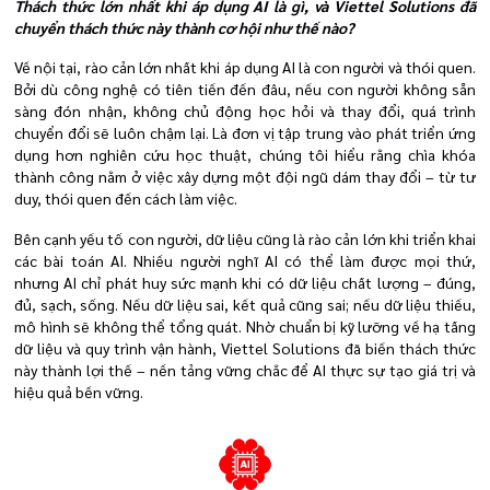
Thách thức lớn nhất khi áp dụng AI là gì, và Viettel Solutions đã
chuyển thách thức này thành cơ hội như thế nào?
Về nội tại, rào cản lớn nhất khi áp dụng AI là con người và thói quen.
Bởi dù công nghệ có tiên tiến đến đâu, nếu con người không sẵn
sàng đón nhận, không chủ động học hỏi và thay đổi, quá trình
chuyển đổi sẽ luôn chậm lại. Là đơn vị tập trung vào phát triển ứng
dụng hơn nghiên cứu học thuật, chúng tôi hiểu rằng chìa khóa
thành công nằm ở việc xây dựng một đội ngũ dám thay đổi – từ tư
duy, thói quen đến cách làm việc.
Bên cạnh yếu tố con người, dữ liệu cũng là rào cản lớn khi triển khai
các bài toán AI. Nhiều người nghĩ AI có thể làm được mọi thứ,
nhưng AI chỉ phát huy sức mạnh khi có dữ liệu chất lượng – đúng,
đủ, sạch, sống. Nếu dữ liệu sai, kết quả cũng sai; nếu dữ liệu thiếu,
mô hình sẽ không thể tổng quát. Nhờ chuẩn bị kỹ lưỡng về hạ tầng
dữ liệu và quy trình vận hành, Viettel Solutions đã biến thách thức
này thành lợi thế – nền tảng vững chắc để AI thực sự tạo giá trị và
hiệu quả bền vững.