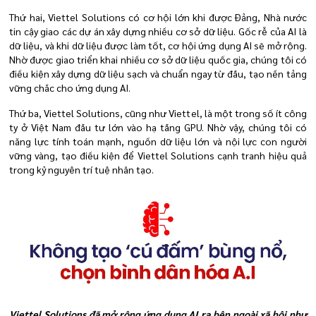
Thứ hai, Viettel Solutions có cơ hội lớn khi được Đảng, Nhà nước
tin cậy giao các dự án xây dựng nhiều cơ sở dữ liệu. Gốc rễ của AI là
dữ liệu, và khi dữ liệu được làm tốt, cơ hội ứng dụng AI sẽ mở rộng.
Nhờ được giao triển khai nhiều cơ sở dữ liệu quốc gia, chúng tôi có
điều kiện xây dựng dữ liệu sạch và chuẩn ngay từ đầu, tạo nền tảng
vững chắc cho ứng dụng AI.
Thứ ba, Viettel Solutions, cũng như Viettel, là một trong số ít công
ty ở Việt Nam đầu tư lớn vào hạ tầng GPU. Nhờ vậy, chúng tôi có
năng lực tính toán mạnh, nguồn dữ liệu lớn và nội lực con người
vững vàng, tạo điều kiện để Viettel Solutions cạnh tranh hiệu quả
trong kỷ nguyên trí tuệ nhân tạo.
Viettel Solutions đã mở rộng ứng dụng AI ra bên ngoài xã hội như