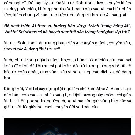
công nghệ”. Đội ngũ kỹ sư của Viettel Solutions được khuyến khích
tư duy phản biện, không phụ thuộc hoàn toàn vào AI, mà biết phân
tích, kiểm chứng và sáng tạo trên nền tảng tri thức do AI mang lại.
Để phát triển AI theo xu hướng bền vững, tránh "bong bóng AI",
Viettel Solutions có kế hoạch như thế nào trong thời gian sắp tới?
Viettel Solutions tập trung phát triển AI chuyên ngành, chuyên sâu,
thay vì các AI dạng “biết tuốt”.
Ví dụ như, trong ngành năng lượng, chúng tôi nghiên cứu các bài
toán đặc thù để tối ưu chi phí thăm dò trữ lượng. Trong y tế, AI sẽ
hỗ trợ chẩn đoán, giúp vùng sâu vùng xa tiếp cận dịch vụ dễ dàng
hơn.
Đồng thời, Viettel xây dựng đội ngũ làm chủ Gen AI và AI Agent, tạo
nền tảng cho các giải pháp sáng tạo. Định hướng này không chỉ giúp
Viettel tiên phong trong ứng dụng AI mà còn giữ vững bản sắc và
giá trị cốt lõi giữa bối cảnh chuyển đổi số toàn cầu.