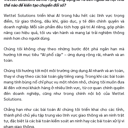
thế nào để kiến tạo chuyển đổi số?
Viettel Solutions triển khai AI trong hầu hết các lĩnh vực trọng
điểm, từ giao thông, dầu khí, giáo dục, y tế đến chính quyền và
doanh nghiệp. Mỗi sản phẩm đều tích hợp giá trị AI riêng, góp phần
nâng cao hiệu quả, tối ưu vận hành và mang lại trải nghiệm thông
minh hơn cho người dùng.
Chúng tôi không chạy theo những bước đột phá ngắn hạn mà
hướng tới mục tiêu “AI phổ cập” – ứng dụng rộng rãi, nhanh và an
toàn.
Chúng tôi hướng tới một môi trường ứng dụng AI nhanh và an toàn,
thay vì chạy theo các bài toán gây tiếng vang. Trong khi các bài toán
mang tính bùng nổ chỉ phục vụ một nhóm nhỏ, chúng tôi muốn đưa
AI đến với mọi khách hàng ở nhiều lĩnh vực, từ cơ quan chính quyền
đến doanh nghiệp, cũng như trong chính nội bộ của Viettel
Solutions.
Chẳng hạn như các bài toán AI chúng tôi triển khai cho các tỉnh,
thành phố chủ yếu tập trung vào lĩnh vực giao thông và an ninh trật
tự, đặc biệt là các bài toán kiểm soát an ninh hay các bài toán xử lý vi
phạm giao thông.