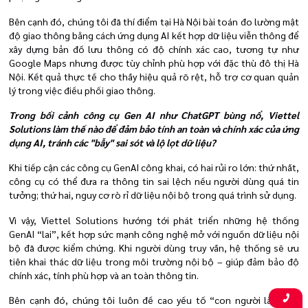
Bên cạnh đó, chúng tôi đã thí điểm tại Hà Nội bài toán đo lường mật
độ giao thông bằng cách ứng dụng AI kết hợp dữ liệu viễn thông để
xây dựng bản đồ lưu thông có độ chính xác cao, tương tự như
Google Maps nhưng được tùy chỉnh phù hợp với đặc thù đô thị Hà
Nội. Kết quả thực tế cho thấy hiệu quả rõ rệt, hỗ trợ cơ quan quản
lý trong việc điều phối giao thông.
Trong bối cảnh công cụ Gen AI như ChatGPT bùng nổ, Viettel
Solutions làm thế nào để đảm bảo tính an toàn và chính xác của ứng
dụng AI, tránh các "bẫy" sai sót và lộ lọt dữ liệu?
Khi tiếp cận các công cụ GenAI công khai, có hai rủi ro lớn: thứ nhất,
công cụ có thể đưa ra thông tin sai lệch nếu người dùng quá tin
tưởng; thứ hai, nguy cơ rò rỉ dữ liệu nội bộ trong quá trình sử dụng.
Vì vậy, Viettel Solutions hướng tới phát triển những hệ thống
GenAI “lai”, kết hợp sức mạnh công nghệ mở với nguồn dữ liệu nội
bộ đã được kiểm chứng. Khi người dùng truy vấn, hệ thống sẽ ưu
tiên khai thác dữ liệu trong môi trường nội bộ – giúp đảm bảo độ
chính xác, tính phù hợp và an toàn thông tin.
Bên cạnh đó, chúng tôi luôn đề cao yếu tố “con người làm chủ