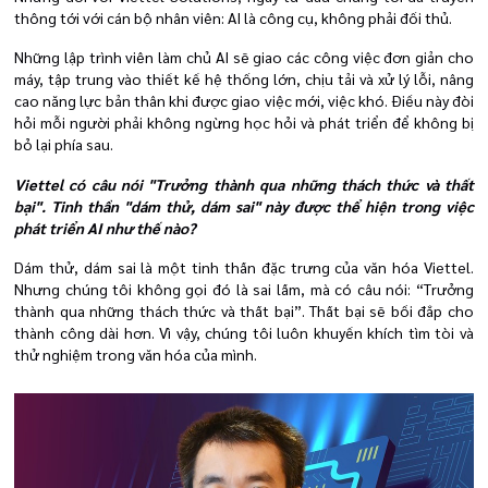
thông tới với cán bộ nhân viên: AI là công cụ, không phải đối thủ.
Những lập trình viên làm chủ AI sẽ giao các công việc đơn giản cho
máy, tập trung vào thiết kế hệ thống lớn, chịu tải và xử lý lỗi, nâng
cao năng lực bản thân khi được giao việc mới, việc khó. Điều này đòi
hỏi mỗi người phải không ngừng học hỏi và phát triển để không bị
bỏ lại phía sau.
Viettel có câu nói "Trưởng thành qua những thách thức và thất
bại". Tinh thần "dám thử, dám sai" này được thể hiện trong việc
phát triển AI như thế nào?
Dám thử, dám sai là một tinh thần đặc trưng của văn hóa Viettel.
Nhưng chúng tôi không gọi đó là sai lầm, mà có câu nói: “Trưởng
thành qua những thách thức và thất bại”. Thất bại sẽ bồi đắp cho
thành công dài hơn. Vì vậy, chúng tôi luôn khuyến khích tìm tòi và
thử nghiệm trong văn hóa của mình.