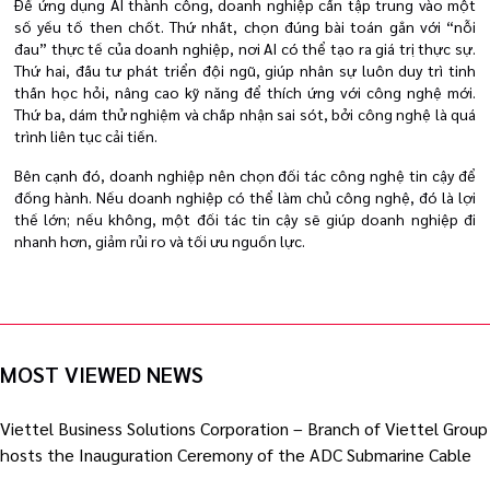
Để ứng dụng AI thành công, doanh nghiệp cần tập trung vào một
số yếu tố then chốt. Thứ nhất, chọn đúng bài toán gắn với “nỗi
đau” thực tế của doanh nghiệp, nơi AI có thể tạo ra giá trị thực sự.
Thứ hai, đầu tư phát triển đội ngũ, giúp nhân sự luôn duy trì tinh
thần học hỏi, nâng cao kỹ năng để thích ứng với công nghệ mới.
Thứ ba, dám thử nghiệm và chấp nhận sai sót, bởi công nghệ là quá
trình liên tục cải tiến.
Bên cạnh đó, doanh nghiệp nên chọn đối tác công nghệ tin cậy để
đồng hành. Nếu doanh nghiệp có thể làm chủ công nghệ, đó là lợi
thế lớn; nếu không, một đối tác tin cậy sẽ giúp doanh nghiệp đi
nhanh hơn, giảm rủi ro và tối ưu nguồn lực.
MOST VIEWED NEWS
Viettel Business Solutions Corporation – Branch of Viettel Group
hosts the Inauguration Ceremony of the ADC Submarine Cable