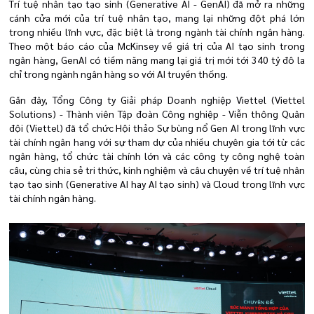
Trí tuệ nhân tạo tạo sinh (Generative AI - GenAI) đã mở ra những
cánh cửa mới của trí tuệ nhân tạo, mang lại những đột phá lớn
trong nhiều lĩnh vực, đặc biệt là trong ngành tài chính ngân hàng.
Theo một báo cáo của McKinsey về giá trị của AI tạo sinh trong
ngân hàng, GenAI có tiềm năng mang lại giá trị mới tới 340 tỷ đô la
chỉ trong ngành ngân hàng so với AI truyền thống.
Gần đây, Tổng Công ty Giải pháp Doanh nghiệp Viettel (Viettel
Solutions) - Thành viên Tập đoàn Công nghiệp - Viễn thông Quân
đội (Viettel) đã tổ chức Hội thảo Sự bùng nổ Gen AI trong lĩnh vực
tài chính ngân hang với sự tham dự của nhiều chuyên gia tới từ các
ngân hàng, tổ chức tài chính lớn và các công ty công nghệ toàn
cầu, cùng chia sẻ tri thức, kinh nghiệm và câu chuyện về trí tuệ nhân
tạo tạo sinh (Generative AI hay AI tạo sinh) và Cloud trong lĩnh vực
tài chính ngân hàng.