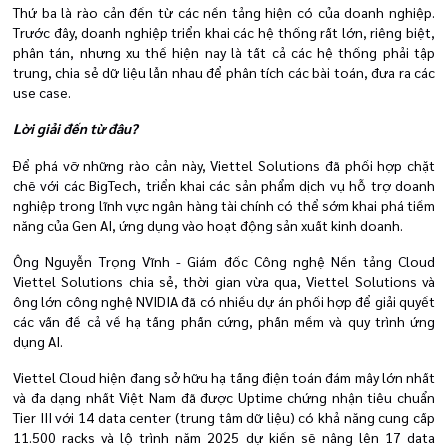
Thứ ba là rào cản đến từ các nền tảng hiện có của doanh nghiệp.
Trước đây, doanh nghiệp triển khai các hệ thống rất lớn, riêng biệt,
phân tán, nhưng xu thế hiện nay là tất cả các hệ thống phải tập
trung, chia sẻ dữ liệu lẫn nhau để phân tích các bài toán, đưa ra các
use case.
Lời giải đến từ đâu?
Để phá vỡ những rào cản này, Viettel Solutions đã phối hợp chặt
chẽ với các BigTech, triển khai các sản phẩm dịch vụ hỗ trợ doanh
nghiệp trong lĩnh vực ngân hàng tài chính có thể sớm khai phá tiềm
năng của Gen AI, ứng dụng vào hoạt động sản xuất kinh doanh.
Ông Nguyễn Trọng Vĩnh - Giám đốc Công nghệ Nền tảng Cloud
Viettel Solutions chia sẻ, thời gian vừa qua, Viettel Solutions và
ông lớn công nghệ NVIDIA đã có nhiều dự án phối hợp để giải quyết
các vấn đề cả về hạ tầng phần cứng, phần mềm và quy trình ứng
dụng AI.
Viettel Cloud hiện đang sở hữu hạ tầng điện toán đám mây lớn nhất
và đa dạng nhất Việt Nam đã được Uptime chứng nhận tiêu chuẩn
Tier III với 14 data center (trung tâm dữ liệu) có khả năng cung cấp
11.500 racks và lộ trình năm 2025 dự kiến sẽ nâng lên 17 data