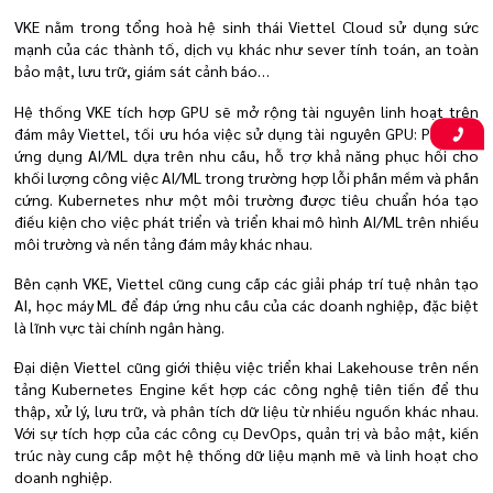
VKE nằm trong tổng hoà hệ sinh thái Viettel Cloud sử dụng sức
mạnh của các thành tố, dịch vụ khác như sever tính toán, an toàn
bảo mật, lưu trữ, giám sát cảnh báo…
Hệ thống VKE tích hợp GPU sẽ mở rộng tài nguyên linh hoạt trên
đám mây Viettel, tối ưu hóa việc sử dụng tài nguyên GPU: Phân bổ
ứng dụng AI/ML dựa trên nhu cầu, hỗ trợ khả năng phục hồi cho
khối lượng công việc AI/ML trong trường hợp lỗi phần mềm và phần
cứng. Kubernetes như một môi trường được tiêu chuẩn hóa tạo
điều kiện cho việc phát triển và triển khai mô hình AI/ML trên nhiều
môi trường và nền tảng đám mây khác nhau.
Bên cạnh VKE, Viettel cũng cung cấp các giải pháp trí tuệ nhân tạo
AI, học máy ML để đáp ứng nhu cầu của các doanh nghiệp, đặc biệt
là lĩnh vực tài chính ngân hàng.
Đại diện Viettel cũng giới thiệu việc triển khai Lakehouse trên nền
tảng Kubernetes Engine kết hợp các công nghệ tiên tiến để thu
thập, xử lý, lưu trữ, và phân tích dữ liệu từ nhiều nguồn khác nhau.
Với sự tích hợp của các công cụ DevOps, quản trị và bảo mật, kiến
trúc này cung cấp một hệ thống dữ liệu mạnh mẽ và linh hoạt cho
doanh nghiệp.