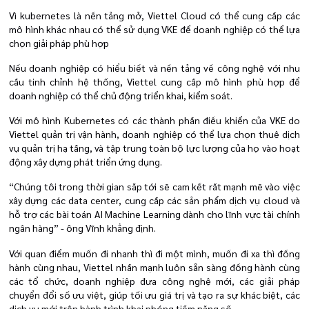
Vì kubernetes là nền tảng mở, Viettel Cloud có thể cung cấp các
mô hình khác nhau có thể sử dụng VKE để doanh nghiệp có thể lựa
chọn giải pháp phù hợp
Nếu doanh nghiệp có hiểu biết và nền tảng về công nghệ với nhu
cầu tinh chỉnh hệ thống, Viettel cung cấp mô hình phù hợp để
doanh nghiệp có thể chủ động triển khai, kiểm soát.
Với mô hình Kubernetes có các thành phần điều khiển của VKE do
Viettel quản trị vận hành, doanh nghiệp có thể lựa chọn thuê dịch
vụ quản trị hạ tầng, và tập trung toàn bộ lực lượng của họ vào hoạt
động xây dựng phát triển ứng dụng.
“Chúng tôi trong thời gian sắp tới sẽ cam kết rất mạnh mẽ vào việc
xây dựng các data center, cung cấp các sản phẩm dịch vụ cloud và
hỗ trợ các bài toán AI Machine Learning dành cho lĩnh vực tài chính
ngân hàng” - ông Vĩnh khẳng định.
Với quan điểm muốn đi nhanh thì đi một mình, muốn đi xa thì đồng
hành cùng nhau, Viettel nhấn mạnh luôn sẵn sàng đồng hành cùng
các tổ chức, doanh nghiệp đưa công nghệ mới, các giải pháp
chuyển đổi số ưu việt, giúp tối ưu giá trị và tạo ra sự khác biệt, các
dịch vụ mới trên hành trình khai phóng tiềm năng số.