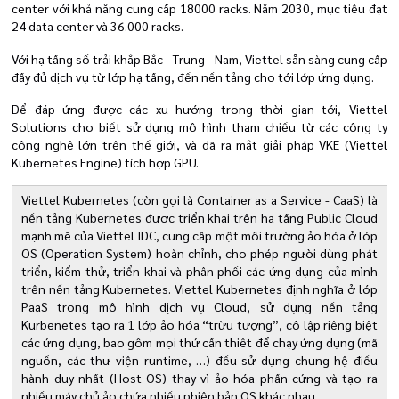
center với khả năng cung cấp 18000 racks. Năm 2030, mục tiêu đạt
24 data center và 36.000 racks.
Với hạ tầng số trải khắp Bắc - Trung - Nam, Viettel sẵn sàng cung cấp
đầy đủ dịch vụ từ lớp hạ tầng, đến nền tảng cho tới lớp ứng dụng.
Để đáp ứng được các xu hướng trong thời gian tới, Viettel
Solutions cho biết sử dụng mô hình tham chiếu từ các công ty
công nghệ lớn trên thế giới, và đã ra mắt giải pháp VKE (Viettel
Kubernetes Engine) tích hợp GPU.
Viettel Kubernetes (còn gọi là Container as a Service - CaaS) là
nền tảng Kubernetes được triển khai trên hạ tầng Public Cloud
mạnh mẽ của Viettel IDC, cung cấp một môi trường ảo hóa ở lớp
OS (Operation System) hoàn chỉnh, cho phép người dùng phát
triển, kiểm thử, triển khai và phân phối các ứng dụng của mình
trên nền tảng Kubernetes. Viettel Kubernetes định nghĩa ở lớp
PaaS trong mô hình dịch vụ Cloud, sử dụng nền tảng
Kurbenetes tạo ra 1 lớp ảo hóa “trừu tượng”, cô lập riêng biệt
các ứng dụng, bao gồm mọi thứ cần thiết để chạy ứng dụng (mã
nguồn, các thư viện runtime, …) đều sử dụng chung hệ điều
hành duy nhất (Host OS) thay vì ảo hóa phần cứng và tạo ra
nhiều máy chủ ảo chứa nhiều phiên bản OS khác nhau.