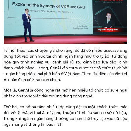
Tại hội thảo, các chuyên gia cho rằng, dù đã có nhiều usecase ứng
dụng tốt vào lĩnh vực tài chính ngân hàng như trợ lý ảo, tự động
hóa quy trình nghiệp vụ, đánh giá rủi ro, cảnh báo lừa đảo, định
danh khách hàng… song, GenAI vẫn chưa được các tổ chức tài chính
- ngân hàng triển khai phổ biến ở Việt Nam. Theo đại diện của Viettel
AI nhận định có 3 rào cản chính.
Một là, GenAI là công nghệ rất mới nên nhiều tổ chức có sự e ngại
nhất định trong việc đầu tư ứng dụng công nghệ.
Thứ hai, cơ sở hạ tầng nhiều lớp cũng đặt ra một thách thức khác
đối với GenAI vì loại AI này phụ thuộc rất nhiều vào cơ sở dữ liệu,
trong khi ngành ngân hàng thường có hạn chế truy cập vào dữ liệu
ngân hàng và thông tin bảo mật.