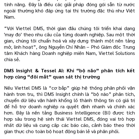
tính năng. Đây là điều các giải pháp đóng gói sẵn từ nước
ngoài thường khó đáp ứng tại thị trường đặc thù như Việt
Nam.
“Với Viettel DMS, thời gian đầu chúng tôi triển khai dạng
'may đo' theo nhu cầu của từng doanh nghiệp. Sau một thời
gian, chúng tôi chuẩn hoá và xây dựng thành một nền tảng
mở, linh hoạt”, ông Nguyễn Chí Nhân – Phó Giám đốc Trung
tâm Khách hàng Doanh nghiệp miền Nam, Viettel Solutions
chia sẻ.
DMS Insight & Tessel AI: Khi “bộ não” phân tích kết
hợp cùng “đôi mắt” quan sát thị trường
Nếu Viettel DMS là “cơ bắp” giúp hệ thống phân phối vận
hành trơn tru, thì DMS Insight chính là “bộ não” phân tích,
chuyển dữ liệu vận hành khổng lồ thành thông tin có giá trị
để hỗ trợ doanh nghiệp ra quyết định nhanh và chính xác
hơn. Đây là nền tảng Business Intelligence (BI) được tích
hợp sâu trong hệ sinh thái Viettel DMS, đóng vai trò hợp
nhất dữ liệu và cung cấp các báo cáo, cảnh báo theo thời
gian thực cho toàn bộ hoạt động bán lẻ và phân phối.