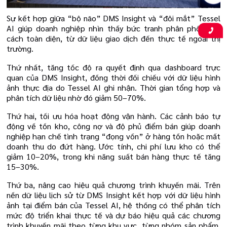
Sự kết hợp giữa “bộ não” DMS Insight và “đôi mắt” Tessel
AI giúp doanh nghiệp nhìn thấy bức tranh phân phối một
cách toàn diện, từ dữ liệu giao dịch đến thực tế ngoài thị
trường.
Thứ nhất, tăng tốc độ ra quyết định qua dashboard trực
quan của DMS Insight, đồng thời đối chiếu với dữ liệu hình
ảnh thực địa do Tessel AI ghi nhận. Thời gian tổng hợp và
phân tích dữ liệu nhờ đó giảm 50–70%.
Thứ hai, tối ưu hóa hoạt động vận hành. Các cảnh báo tự
động về tồn kho, công nợ và độ phủ điểm bán giúp doanh
nghiệp hạn chế tình trạng “đọng vốn” ở hàng tồn hoặc mất
doanh thu do đứt hàng. Ước tính, chi phí lưu kho có thể
giảm 10–20%, trong khi năng suất bán hàng thực tế tăng
15–30%.
Thứ ba, nâng cao hiệu quả chương trình khuyến mãi. Trên
nền dữ liệu lịch sử từ DMS Insight kết hợp với dữ liệu hình
ảnh tại điểm bán của Tessel AI, hệ thống có thể phân tích
mức độ triển khai thực tế và dự báo hiệu quả các chương
trình khuyến mãi theo từng khu vực, từng nhóm sản phẩm.