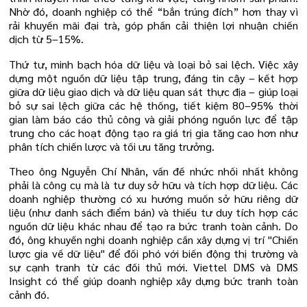
Nhờ đó, doanh nghiệp có thể “bắn trúng đích” hơn thay vì
rải khuyến mãi đại trà, góp phần cải thiện lợi nhuận chiến
dịch từ 5–15%.
Thứ tư, minh bạch hóa dữ liệu và loại bỏ sai lệch. Việc xây
dựng một nguồn dữ liệu tập trung, đáng tin cậy – kết hợp
giữa dữ liệu giao dịch và dữ liệu quan sát thực địa – giúp loại
bỏ sự sai lệch giữa các hệ thống, tiết kiệm 80–95% thời
gian làm báo cáo thủ công và giải phóng nguồn lực để tập
trung cho các hoạt động tạo ra giá trị gia tăng cao hơn như
phân tích chiến lược và tối ưu tăng trưởng.
Theo ông Nguyễn Chí Nhân, vấn đề nhức nhối nhất không
phải là công cụ mà là tư duy sở hữu và tích hợp dữ liệu. Các
doanh nghiệp thường có xu hướng muốn sở hữu riêng dữ
liệu (như danh sách điểm bán) và thiếu tư duy tích hợp các
nguồn dữ liệu khác nhau để tạo ra bức tranh toàn cảnh. Do
đó, ông khuyến nghị doanh nghiệp cần xây dựng vị trí "Chiến
lược gia về dữ liệu" để đối phó với biến động thị trường và
sự cạnh tranh từ các đối thủ mới. Viettel DMS và DMS
Insight có thể giúp doanh nghiệp xây dựng bức tranh toàn
cảnh đó.