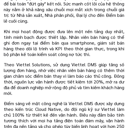
để bài toán "đứt gãy" kết nối. Sức mạnh cốt lõi của hệ thống
này nằm ở khả năng xâu chuỗi mọi mắt xích trong chuỗi giá
trị: từ Nhà sản xuất, Nhà phân phối, Đại lý cho đến Điểm bán
lẻ cuối cùng.
Khi mọi hoạt động được đưa lên một nền tảng duy nhất,
tính minh bạch được thiết lập. Nhân viên bán hàng có thể
ghi đơn ngay tại điểm bán qua smartphone, giám sát bán
hàng theo dõi lộ trình và KPI theo thời gian thực, trong khi
bộ phận kế toán kiểm soát công nợ tức thì.
Theo Viettel Solutions, sử dụng Viettel DMS giúp tăng số
lượng đơn hàng, nhờ việc nhân viên bán hàng có thêm thời
gian chăm sóc điểm bán thay vì làm báo cáo thủ công. Đồng
thời, nguồn lực vận hành được tiết kiệm tới 20%, mở ra dư
địa để doanh nghiệp mở rộng độ phủ và tìm kiếm khách hàng
mới.
Điểm sáng về mặt công nghệ là Viettel DMS được xây dựng
theo kiến trúc Cloud Native, do đội ngũ kỹ sư Viettel làm
chủ 100% từ thiết kế đến vận hành. Điều này đảm bảo tính
tương thích với mọi hạ tầng điện toán đám mây, vận hành
trên đa nền tảng và cho phép tùy biến linh hoạt với hơn 250