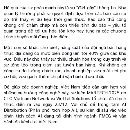
Hệ quả của sự phân mảnh này là sự "đứt gãy" thông tin. Nhà
quản lý thường phải ra quyết định dựa trên các báo cáo có
độ trễ thay vì dữ liệu thời gian thực. Báo cáo thủ công
không chỉ chậm chạp mà còn thiếu tính dự báo – yếu tố
quan trọng để tối ưu hóa tồn kho hay tung ra các chương
trình khuyến mãi đúng thời điểm.
Một con số khác cho biết, năng suất của đội ngũ bán hàng
thực địa đang có mức biến động lên tới 40% giữa các khu
vực. Điều này cho thấy sự thiếu chuẩn hóa trong quy trình và
sự lỏng lẻo trong giám sát tuyến bán hàng. Khi không có
công cụ đo lường chính xác, doanh nghiệp vừa mất chi phí
cơ hội, vừa gánh thêm chi phí vận hành thừa thãi.
Để giúp các doanh nghiệp Việt Nam tiếp cận gần hơn với
những xu hướng công nghệ này, sự kiện MARTECH 2025 do
CTO Vietnam Network và Viettel Solutions tổ chức đã chính
thức diễn ra vào ngày 23/12. Với chủ đề trọng tâm AI
Distribution (Phân phối tích hợp AI), sự kiện đi sâu vào việc
phân tích cách AI đang tái định hình ngành FMCG và vận
hành đa kênh tại Việt Nam.