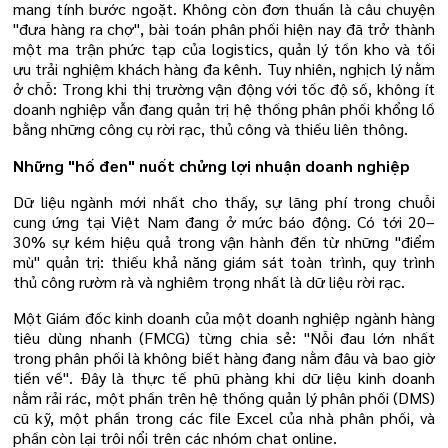
mang tính bước ngoặt. Không còn đơn thuần là câu chuyện
"đưa hàng ra chợ", bài toán phân phối hiện nay đã trở thành
một ma trận phức tạp của logistics, quản lý tồn kho và tối
ưu trải nghiệm khách hàng đa kênh. Tuy nhiên, nghịch lý nằm
ở chỗ: Trong khi thị trường vận động với tốc độ số, không ít
doanh nghiệp vẫn đang quản trị hệ thống phân phối khổng lồ
bằng những công cụ rời rạc, thủ công và thiếu liên thông.
Những "hố đen" nuốt chửng lợi nhuận doanh nghiệp
Dữ liệu ngành mới nhất cho thấy, sự lãng phí trong chuỗi
cung ứng tại Việt Nam đang ở mức báo động. Có tới 20–
30% sự kém hiệu quả trong vận hành đến từ những "điểm
mù" quản trị: thiếu khả năng giám sát toàn trình, quy trình
thủ công rườm rà và nghiêm trọng nhất là dữ liệu rời rạc.
Một Giám đốc kinh doanh của một doanh nghiệp ngành hàng
tiêu dùng nhanh (FMCG) từng chia sẻ: "Nỗi đau lớn nhất
trong phân phối là không biết hàng đang nằm đâu và bao giờ
tiền về". Đây là thực tế phũ phàng khi dữ liệu kinh doanh
nằm rải rác, một phần trên hệ thống quản lý phân phối (DMS)
cũ kỹ, một phần trong các file Excel của nhà phân phối, và
phần còn lại trôi nổi trên các nhóm chat online.