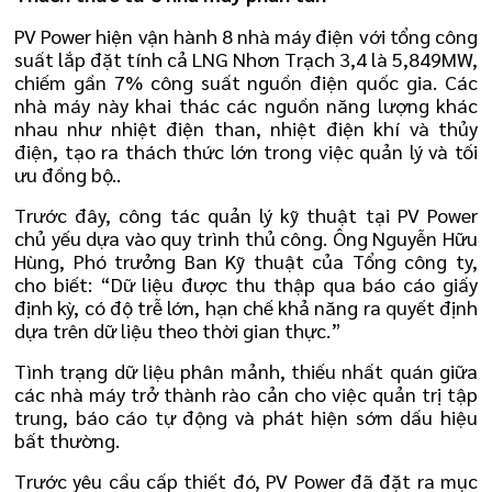
PV Power hiện vận hành 8 nhà máy điện với tổng công
suất lắp đặt tính cả LNG Nhơn Trạch 3,4 là 5,849MW,
chiếm gần 7% công suất nguồn điện quốc gia. Các
nhà máy này khai thác các nguồn năng lượng khác
nhau như nhiệt điện than, nhiệt điện khí và thủy
điện, tạo ra thách thức lớn trong việc quản lý và tối
ưu đồng bộ..
Trước đây, công tác quản lý kỹ thuật tại PV Power
chủ yếu dựa vào quy trình thủ công. Ông Nguyễn Hữu
Hùng, Phó trưởng Ban Kỹ thuật của Tổng công ty,
cho biết: “Dữ liệu được thu thập qua báo cáo giấy
định kỳ, có độ trễ lớn, hạn chế khả năng ra quyết định
dựa trên dữ liệu theo thời gian thực.”
Tình trạng dữ liệu phân mảnh, thiếu nhất quán giữa
các nhà máy trở thành rào cản cho việc quản trị tập
trung, báo cáo tự động và phát hiện sớm dấu hiệu
bất thường.
Trước yêu cầu cấp thiết đó, PV Power đã đặt ra mục