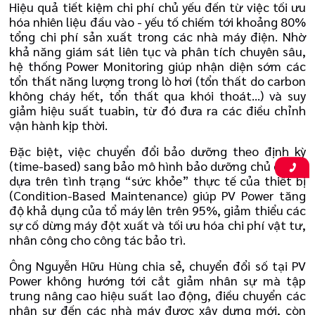
Hiệu quả tiết kiệm chi phí chủ yếu đến từ việc tối ưu
hóa nhiên liệu đầu vào - yếu tố chiếm tới khoảng 80%
tổng chi phí sản xuất trong các nhà máy điện. Nhờ
khả năng giám sát liên tục và phân tích chuyên sâu,
hệ thống Power Monitoring giúp nhận diện sớm các
tổn thất năng lượng trong lò hơi (tổn thất do carbon
không cháy hết, tổn thất qua khói thoát...) và suy
giảm hiệu suất tuabin, từ đó đưa ra các điều chỉnh
vận hành kịp thời.
Đặc biệt, việc chuyển đổi bảo dưỡng theo định kỳ
(time-based) sang bảo mô hình bảo dưỡng chủ động,
dựa trên tình trạng “sức khỏe” thực tế của thiết bị
(Condition-Based Maintenance) giúp PV Power tăng
độ khả dụng của tổ máy lên trên 95%, giảm thiểu các
sự cố dừng máy đột xuất và tối ưu hóa chi phí vật tư,
nhân công cho công tác bảo trì.
Ông Nguyễn Hữu Hùng chia sẻ, chuyển đổi số tại PV
Power không hướng tới cắt giảm nhân sự mà tập
trung nâng cao hiệu suất lao động, điều chuyển các
nhân sự đến các nhà máy được xây dựng mới, còn