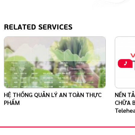
RELATED SERVICES
HỆ THỐNG QUẢN LÝ AN TOÀN THỰC
NỀN TẢ
PHẨM
CHỮA B
Telehea