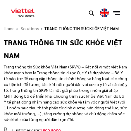
Home
Solutions
TRANG THÔNG TIN SỨC KHỎE VIỆT NAM
TRANG THÔNG TIN SỨC KHỎE VIỆT
NAM
Trang thông tin Sức khỏe Việt Nam (SKVN) – Kết nối vì một việt Nam
khỏe mạnh hơn là Trang thông tin được Cục Y tế dự phòng – Bộ Y
tế bảo trợ để cung cấp thông tin chính thống và hàng loạt các công
cụ tiện ích để tương tác, kết nối người dân với cơ sở y tế và cán bộ y
tế. Trang thông tin SKVN là một giải pháp trong nhóm giải pháp
CNTT đồng bộ để triển khai Chương trình sức khỏe Việt Nam do Bộ
Y tế phát động nhằm nâng cao sức khỏe và tầm vóc người Việt (với
11 nhóm mục tiêu thành phần từ dinh dưỡng, vận động thể lực, sức
khỏe môi trường, …), tăng cường dự phòng và chủ động chăm sóc
sức khỏe của từng người dân trọn đời.
Customer care:
1800.8000